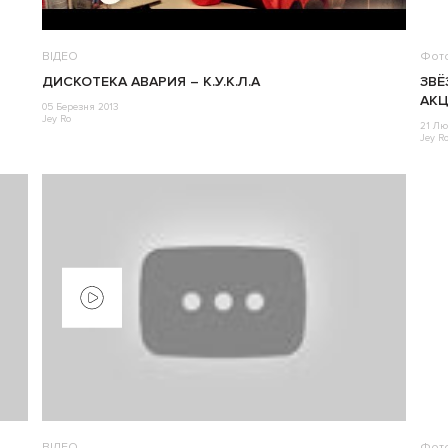
ВІДЕО
Фот
ДИСКОТЕКА АВАРИЯ – К.У.К.Л.А
ЗВ
АКЦ
05 Березня 2013
Jey Ro
21 Лю
Jey R
ВІДЕО
Фот