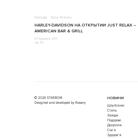
Заходи
Шоу-бізнес
HARLEY-DAVIDSON НА ОТКРЫТИИ JUST RELAX –
AMERICAN BAR & GRILL
07 Березня 2017
Jey Ro
© 2026 STARBOM
НОВИНИ
Designed and developed by Rossery
Шоу-бізнес
Стиль
Заходи
Подорожі
Дозвілля
Cім’я
Здоров’я