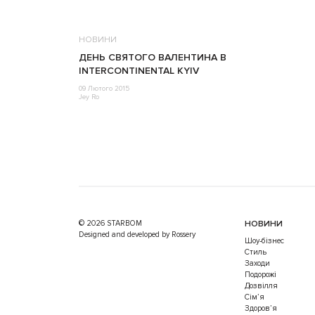
НОВИНИ
ДЕНЬ СВЯТОГО ВАЛЕНТИНА В
INTERCONTINENTAL KYIV
09 Лютого 2015
Jey Ro
© 2026 STARBOM
НОВИНИ
Designed and developed by Rossery
Шоу-бізнес
Стиль
Заходи
Подорожі
Дозвілля
Cім’я
Здоров’я