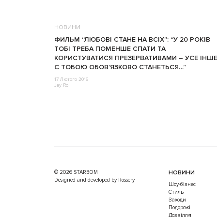
НОВИНИ
ФИЛЬМ “ЛЮБОВI СТАНЕ НА ВСIХ”: “У 20 РОКIВ
ТОБI ТРЕБА ПОМЕНШЕ СПАТИ ТА
КОРИСТУВАТИСЯ ПРЕЗЕРВАТИВАМИ – УСЕ IНШ
С ТОБОЮ ОБОВ’ЯЗКОВО СТАНЕТЬСЯ…”
17 Лютого 2016
Jey Ro
© 2026 STARBOM
НОВИНИ
Designed and developed by Rossery
Шоу-бізнес
Стиль
Заходи
Подорожі
Дозвілля