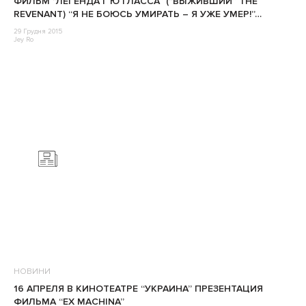
ФИЛЬМ “ЛЕГЕНДА Г’Ю ГЛАССА” (“ВЫЖИВШИЙ” THE
REVENANT) “Я НЕ БОЮСЬ УМИРАТЬ – Я УЖЕ УМЕР!”…
29 Грудня 2015
Jey Ro
НОВИНИ
16 АПРЕЛЯ В КИНОТЕАТРЕ “УКРАИНА” ПРЕЗЕНТАЦИЯ
ФИЛЬМА “EX MACHINA”