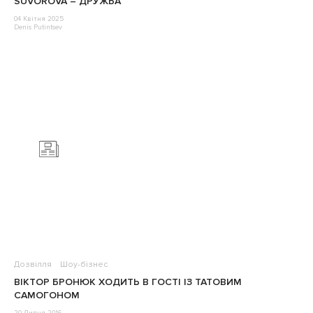
SUVOROVA – ДРУЖБА
04 Квітня 2025
Denis Putintsev
Дозвілля
Шоу-бізнес
ВІКТОР БРОНЮК ХОДИТЬ В ГОСТІ ІЗ ТАТОВИМ
САМОГОНОМ