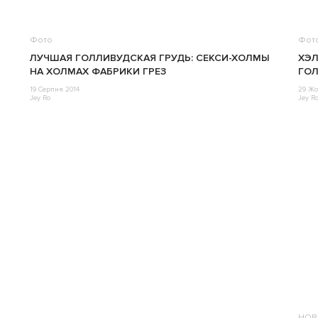
Фото
Фот
ЛУЧШАЯ ГОЛЛИВУДСКАЯ ГРУДЬ: СЕКСИ-ХОЛМЫ
ХЭЛ
НА ХОЛМАХ ФАБРИКИ ГРЕЗ
ГО
19 Серпня 2014
29 Жо
Jey Ro
Jey R
НОВ