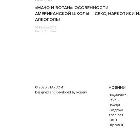
«МАЧО И БОТАН»: ОСОБЕННОСТИ
АМЕРИКАНСКОЙ ШКОЛЫ – СЕКС, НАРКОТИКИ И
АЛКОГОЛЬ!
07 Квітня 2012
Denis Putintsev
© 2026 STARBOM
НОВИНИ
Designed and developed by Rossery
Шоу-бізнес
Стиль
Заходи
Подорожі
Дозвілля
Cім’я
Здоров’я