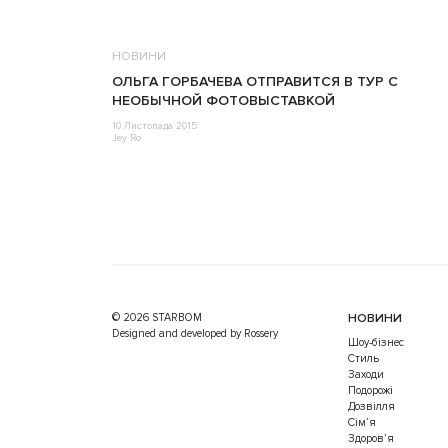
НОВИНИ
ОЛЬГА ГОРБАЧЕВА ОТПРАВИТСЯ В ТУР С
НЕОБЫЧНОЙ ФОТОВЫСТАВКОЙ
10 Листопада 2015
Jey Ro
© 2026 STARBOM
НОВИНИ
Designed and developed by Rossery
Шоу-бізнес
Стиль
Заходи
Подорожі
Дозвілля
Cім’я
Здоров’я