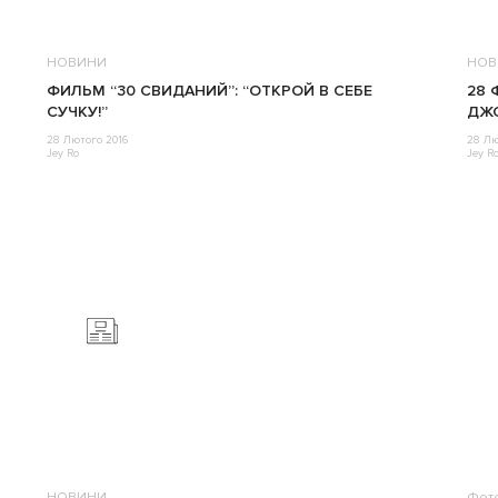
НОВИНИ
НОВ
ФИЛЬМ “30 СВИДАНИЙ”: “ОТКРОЙ В СЕБЕ
28 
СУЧКУ!”
ДЖО
28 Лютого 2016
28 Лю
Jey Ro
Jey R
НОВИНИ
Фот