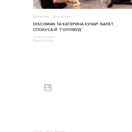
Дозвілля
Шоу-бізнес
DISCOMAN ТА КАТЕРИНА КУХАР: БАЛЕТ,
СПОКУСА Й “ГОЛЛІВУД”
25 Квітня 2026
Denis Putintsev
Стиль
Шоу-бізнес