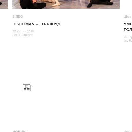
ВІДЕО
Шоу-
DISCOMAN – ГОЛЛІВУД
УМЕ
ГОЛ
25 Квітня 2026
Denis Putintsev
20 Че
Jey R
НОВИНИ
Фот