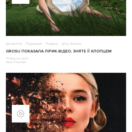
Дозвілля
Подорожі
Родина
Шоу-бізнес
GROSU ПОКАЗАЛА ЛІРИК-ВІДЕО, ЗНЯТЕ ЇЇ ХЛОПЦЕМ
15 Жовтня 2023
Denis Putintsev