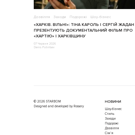
Дозвілля
Заходи
Подорожі
Шоу-бізнес
«ХАРКІВ. ВІЛЬНІ»: ТІНА КАРОЛЬ І СЕРГІЙ ЖАДАН
ПРЕЗЕНТУЮТЬ ДОКУМЕНТАЛЬНИЙ ФІЛЬМ ПРО
«ХАРТІЮ» І ХАРКІВЩИНУ
07 Червня 2026
Denis Putintsev
© 2026 STARBOM
НОВИНИ
Designed and developed by Rossery
Шоу-бізнес
Стиль
Заходи
Подорожі
Дозвілля
Cім’я