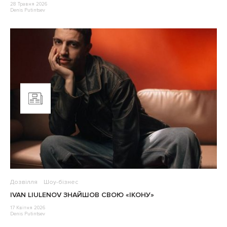
28 Травня 2026
Denis Putintsev
Дозвілля
Шоу-бізнес
IVAN LIULENOV ЗНАЙШОВ СВОЮ «ІКОНУ»
17 Квітня 2026
Denis Putintsev