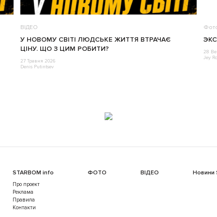
ВІДЕО
Фот
У НОВОМУ СВІТІ ЛЮДСЬКЕ ЖИТТЯ ВТРАЧАЄ
ЭКС
ЦІНУ. ЩО З ЦИМ РОБИТИ?
28 Ве
Jey R
27 Травня 2026
Denis Putintsev
STARBOM info
ФОТО
ВІДЕО
Новини
Про проект
Реклама
Правила
Контакти