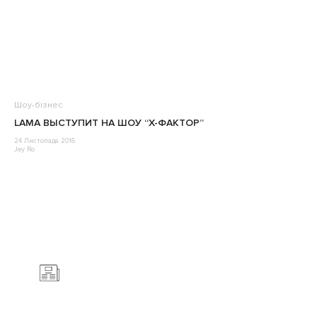
Шоу-бізнес
LAMA ВЫСТУПИТ НА ШОУ “Х-ФАКТОР”
24 Листопада 2016
Jey Ro