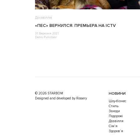
Дозвілля
«ПЕС» ВЕРНУЛСЯ: ПРЕМЬЕРА НА ICTV
31 Березня 2021
Denis Putintsev
© 2026 STARBOM
НОВИНИ
Designed and developed by Rossery
Шоу-бізнес
Стиль
Заходи
Подорожі
Дозвілля
Cім’я
Здоров’я