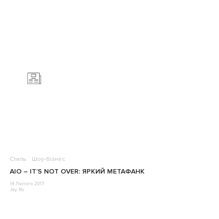
Стиль
Шоу-бізнес
AIO – IT’S NOT OVER: ЯРКИЙ МЕТАФАНК
14 Лютого 2017
Jey Ro