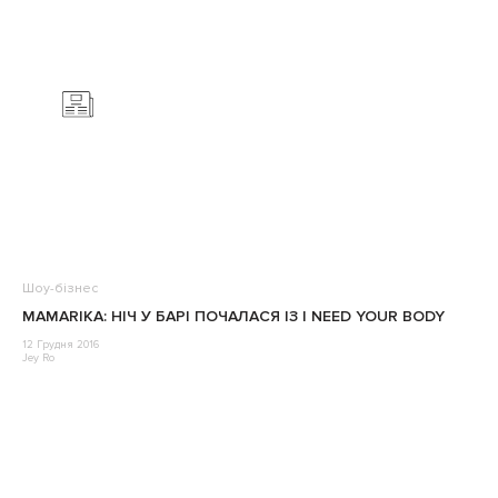
Шоу-бізнес
MAMARIKA: НІЧ У БАРІ ПОЧАЛАСЯ ІЗ I NEED YOUR BODY
12 Грудня 2016
Jey Ro