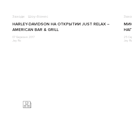
Заходи
Шоу-бізнес
Захо
HARLEY-DAVIDSON НА ОТКРЫТИИ JUST RELAX –
МИ
AMERICAN BAR & GRILL
НАГ
07 Березня 2017
25 Се
Jey Ro
Jey R