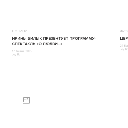
НОВИНИ
Фот
ИРИНЫ БИЛЫК ПРЕЗЕНТУЕТ ПРОГРАММУ-
ЦЕР
СПЕКТАКЛЬ «О ЛЮБВИ…»
27 Бе
Jey R
17 Квітня 2015
Jey Ro