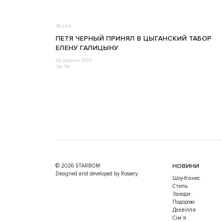
Фото
ПЕТЯ ЧЕРНЫЙ ПРИНЯЛ В ЦЫГАНСКИЙ ТАБОР
ЕЛЕНУ ГАЛИЦЫНУ
26 Серпня 2013
Jey Ro
© 2026 STARBOM
НОВИНИ
Designed and developed by Rossery
Шоу-бізнес
Стиль
Заходи
Подорожі
Дозвілля
Cім’я