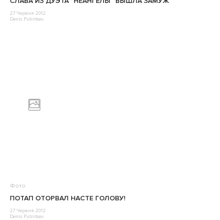
СЛАВА ИЗ ДУЭТА “НЕАНГЕЛЫ” ВЫШЛА ЗАМУЖ
27 Червня 2012
Denis Putintsev
Фото
ПОТАП ОТОРВАЛ НАСТЕ ГОЛОВУ!
27 Червня 2012
Denis Putintsev