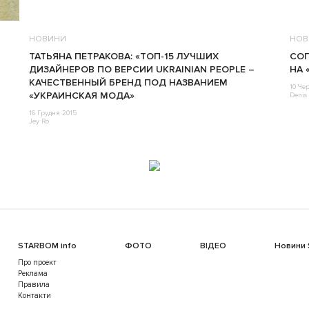
НОВИНИ
НОВ
ТАТЬЯНА ПЕТРАКОВА: «ТОП-15 ЛУЧШИХ
СОП
ДИЗАЙНЕРОВ ПО ВЕРСИИ UKRAINIAN PEOPLE –
НА 
КАЧЕСТВЕННЫЙ БРЕНД ПОД НАЗВАНИЕМ
10 Че
«УКРАИНСКАЯ МОДА»
Denis 
16 Грудня 2015
Jey Ro
STARBOM info
ФОТО
ВІДЕО
Новини
Про проект
Реклама
Правила
Контакти