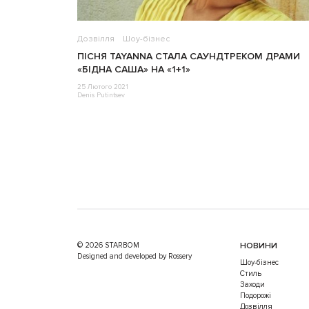
Дозвілля
Шоу-бізнес
ПІСНЯ TAYANNА СТАЛА САУНДТРЕКОМ ДРАМИ
«БІДНА САША» НА «1+1»
25 Лютого 2021
Denis Putintsev
© 2026 STARBOM
НОВИНИ
Designed and developed by Rossery
Шоу-бізнес
Стиль
Заходи
Подорожі
Дозвілля