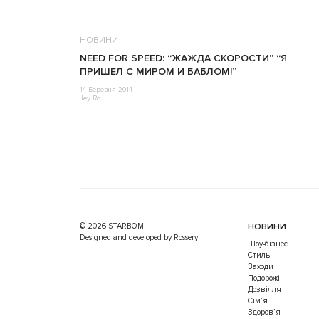
НОВИНИ
NEED FOR SPEED: “ЖАЖДА СКОРОСТИ” “Я
ПРИШЕЛ С МИРОМ И БАБЛОМ!”
14 Березня 2014
Jey Ro
© 2026 STARBOM
НОВИНИ
Designed and developed by Rossery
Шоу-бізнес
Стиль
Заходи
Подорожі
Дозвілля
Cім’я
Здоров’я