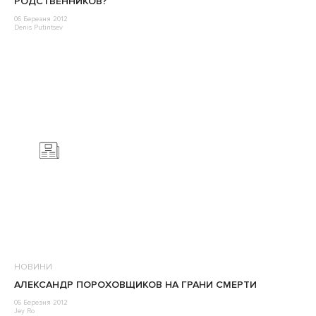
РОДСТВЕННИКОВ?
06 Березня 2012
Denis Putintsev
НОВИНИ
АЛЕКСАНДР ПОРОХОВЩИКОВ НА ГРАНИ СМЕРТИ
06 Березня 2012
Jey Ro