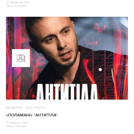
22 Вересня 2024
Denis Putintsev
Дозвілля
Шоу-бізнес
«ПОЛАМАНІ» “АНТИТІЛА”
14 Червня 2024
Denis Putintsev