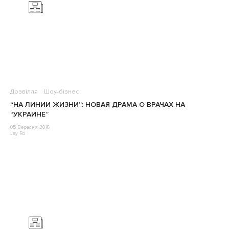
Дозвілля
Шоу-бізнес
“НА ЛИНИИ ЖИЗНИ”: НОВАЯ ДРАМА О ВРАЧАХ НА
“УКРАИНЕ”
05 Вересня 2016
Jey Ro