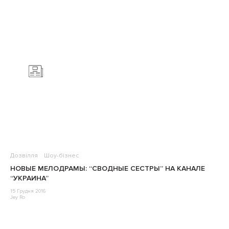
Дозвілля
Шоу-бізнес
НОВЫЕ МЕЛОДРАМЫ: “СВОДНЫЕ СЕСТРЫ” НА КАНАЛЕ
“УКРАИНА”
15 Грудня 2016
Jey Ro