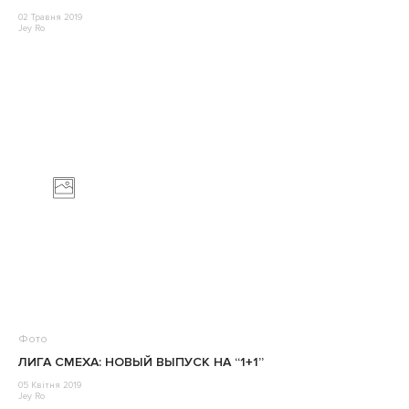
02 Травня 2019
Jey Ro
Фото
ЛИГА СМЕХА: НОВЫЙ ВЫПУСК НА “1+1”
05 Квітня 2019
Jey Ro