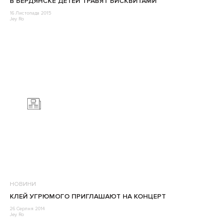
В БЕРДЯНСКЕ ДЕТЕЙ ТРАВЯТ БИСКВИТАМИ
16 Листопада 2015
Jey Ro
НОВИНИ
КЛЕЙ УГРЮМОГО ПРИГЛАШАЮТ НА КОНЦЕРТ
26 Серпня 2014
Jey Ro