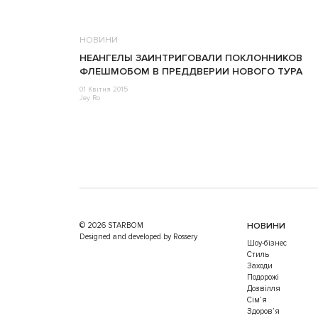
НОВИНИ
НЕАНГЕЛЫ ЗАИНТРИГОВАЛИ ПОКЛОННИКОВ
ФЛЕШМОБОМ В ПРЕДДВЕРИИ НОВОГО ТУРА
01 Квітня 2015
Jey Ro
© 2026 STARBOM
НОВИНИ
Designed and developed by Rossery
Шоу-бізнес
Стиль
Заходи
Подорожі
Дозвілля
Cім’я
Здоров’я