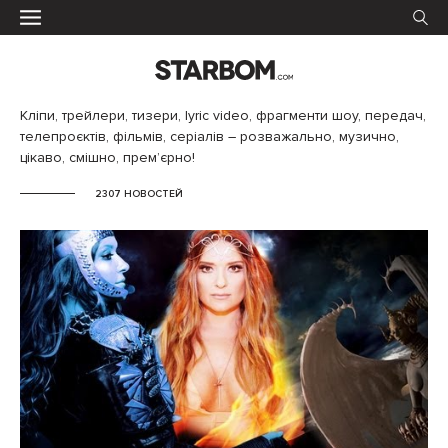
Кліпи, трейлери, тизери, lyric video, фрагменти шоу, передач,
телепроєктів, фільмів, серіалів – розважально, музично,
цікаво, смішно, прем’єрно!
2307 НОВОСТЕЙ