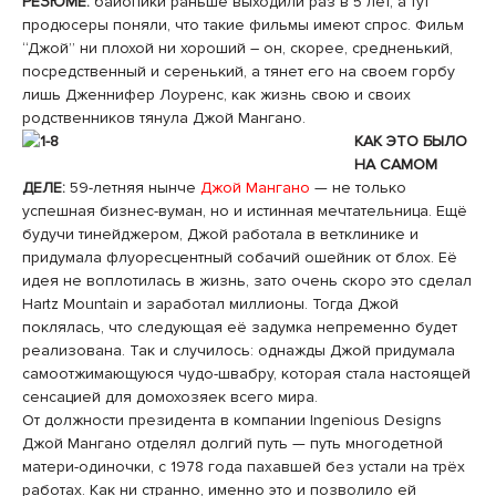
РЕЗЮМЕ:
байопики раньше выходили раз в 5 лет, а тут
продюсеры поняли, что такие фильмы имеют спрос. Фильм
“Джой” ни плохой ни хороший – он, скорее, средненький,
посредственный и серенький, а тянет его на своем горбу
лишь Дженнифер Лоуренс, как жизнь свою и своих
родственников тянула Джой Мангано.
КАК ЭТО БЫЛО
НА САМОМ
ДЕЛЕ:
59-летняя нынче
Джой Мангано
— не только
успешная бизнес-вуман, но и истинная мечтательница. Ещё
будучи тинейджером, Джой работала в ветклинике и
придумала флуоресцентный собачий ошейник от блох. Её
идея не воплотилась в жизнь, зато очень скоро это сделал
Hartz Mountain и заработал миллионы. Тогда Джой
поклялась, что следующая её задумка непременно будет
реализована. Так и случилось: однажды Джой придумала
самоотжимающуюся чудо-швабру, которая стала настоящей
сенсацией для домохозяек всего мира.
От должности президента в компании Ingenious Designs
Джой Мангано отделял долгий путь — путь многодетной
матери-одиночки, с 1978 года пахавшей без устали на трёх
работах. Как ни странно, именно это и позволило ей