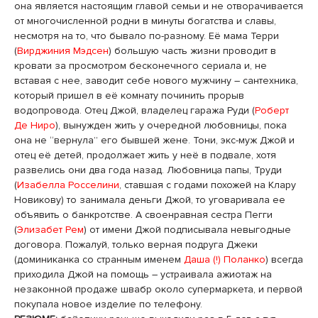
она является настоящим главой семьи и не отворачивается
от многочисленной родни в минуты богатства и славы,
несмотря на то, что бывало по-разному. Её мама Терри
(
Вирджиния Мэдсен
) большую часть жизни проводит в
кровати за просмотром бесконечного сериала и, не
вставая с нее, заводит себе нового мужчину – сантехника,
который пришел в её комнату починить прорыв
водопровода. Отец Джой, владелец гаража Руди (
Роберт
Де Ниро
), вынужден жить у очередной любовницы, пока
она не “вернула” его бывшей жене. Тони, экс-муж Джой и
отец её детей, продолжает жить у неё в подвале, хотя
развелись они два года назад. Любовница папы, Труди
(
Изабелла Росселини
, ставшая с годами похожей на Клару
Новикову) то занимала деньги Джой, то уговаривала ее
объявить о банкротстве. А своенравная сестра Пегги
(
Элизабет Рем
) от имени Джой подписывала невыгодные
договора. Пожалуй, только верная подруга Джеки
(доминиканка со странным именем
Даша (!) Поланко
) всегда
приходила Джой на помощь – устраивала ажиотаж на
незаконной продаже швабр около супермаркета, и первой
покупала новое изделие по телефону.