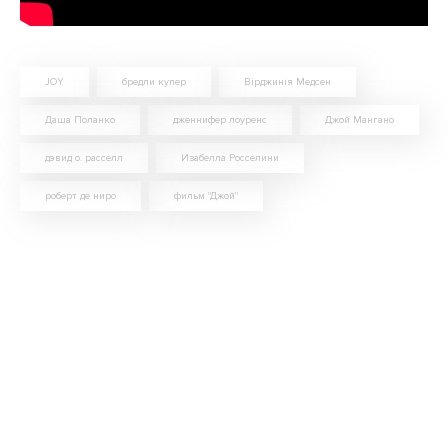
JOY
бредли купер
Вірджинія Медсен
Даша Поланко
дженнифер лоуренс
Джой Мангано
дэвид о. расселл
Изабелла Росселини
роберт де ниро
фильм "Джой"