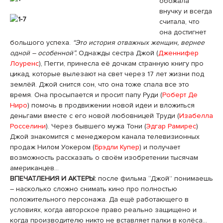
обожала
внучку и всегда
считала, что
она достигнет
большого успеха.
“Это история отважных женщин, вернее
одной – особенной”.
Однажды сестра Джой (
Дженнифер
Лоуренс
), Пегги, принесла её дочкам странную книгу про
цикад, которые вылезают на свет через 17 лет жизни под
землёй. Джой снится сон, что она тоже спала все это
время. Она просыпается и просит папу Руди (
Роберт Де
Ниро
) помочь в продвижении новой идеи и вложиться
деньгами вместе с его новой любовницей Труди (
Изабелла
Росселини
). Через бывшего мужа Тони (
Эдгар Рамирес
)
Джой знакомится с менеджером канала телевизионных
продаж Нилом Уокером (
Брэдли Купер
) и получает
возможность рассказать о своём изобретении тысячам
американцев…
ВПЕЧАТЛЕНИЯ И АКТЕРЫ:
после фильма “Джой” понимаешь
– насколько сложно снимать кино про полностью
положительного персонажа. Да ещё работающего в
условиях, когда авторское право реально защищено и
когда производителю никто не вставляет палки в колёса…