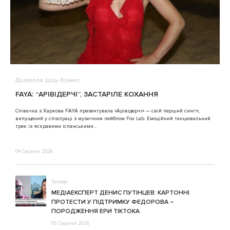
Дозвілля
Шоу-бізнес
В
FAYA: “АРІВІДЕРЧІ”, ЗАСТАРІЛЕ КОХАННЯ
A
Співачка з Харкова FAYA презентувала «Арівідерчі» — свій перший сингл,
випущений у співпраці з музичним лейблом Fox Lab. Емоційний танцювальний
3
трек із яскравими іспанськими...
04 Серпня 2026
Заходи
МЕДІАЕКСПЕРТ ДЕНИС ПУТІНЦЕВ: КАРТОННІ
ПРОТЕСТИ У ПІДТРИМКУ ФЕДОРОВА –
ПОРОДЖЕННЯ ЕРИ ТІКТОКА
03 Серпня 2026