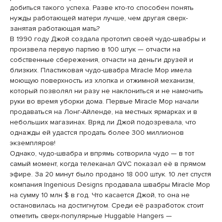
добиться такого успеха. Разве кто-то способен понять
нужды работающей матери лучше, чем другая сверх-
занятая работающая мать?
В 1990 году Джой создала прототип своей чудо-швабры и
произвела первую партию в 100 штук — отчасти на
собственные сбережения, отчасти на деньги друзей и
близких. Пластиковая чудо-швабра Miracle Mop имела
моющую поверхность из хлопка и отжимной механизм,
который позволял ни разу не наклониться и не намочить
руки во время уборки дома. Первые Miracle Mop начали
продаваться на Лонг-Айленде, на местных ярмарках и в
небольших магазинах. Вряд ли Джой подозревала, что
однажды ей удастся продать более 300 миллионов
экземпляров!
Однако, чудо-швабра и впрямь сотворила чудо — в тот
самый момент, когда телеканал QVC показал её в прямом
эфире. За 20 минут было продано 18 000 штук. 10 лет спустя
компания Ingenious Designs продавала швабры Miracle Mop
на сумму 10 млн $ в год. Что касается Джой, то она не
остановилась на достигнутом. Среди её разработок стоит
отметить сверх-популярные Huggable Hangers —