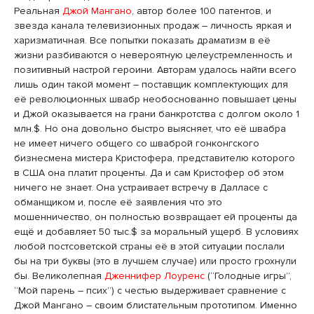
Реальная
Джой Мангано
, автор более 100 патентов, и
звезда канала телевизионных продаж – личность яркая и
харизматичная. Все попытки показать драматизм в её
жизни разбиваются о невероятную целеустремленность и
позитивный настрой героини. Авторам удалось найти всего
лишь один такой момент – поставщик комплектующих для
её революционных швабр необоснованно повышает цены
и Джой оказывается на грани банкротства с долгом около 1
млн.$. Но она довольно быстро выясняет, что её швабра
не имеет ничего общего со шваброй гонконгского
бизнесмена мистера Кристофера, представителю которого
в США она платит проценты. Да и сам Кристофер об этом
ничего не знает. Она устраивает встречу в Далласе с
обманщиком и, после её заявления что это
мошенничество, он полностью возвращает ей проценты да
ещё и добавляет 50 тыс.$ за моральный ущерб. В условиях
любой постсоветской страны её в этой ситуации послали
бы на три буквы (это в лучшем случае) или просто грохнули
бы. Великолепная
Дженнифер Лоуренс
(“Голодные игры”,
“Мой парень – псих”) с честью выдерживает сравнение с
Джой Мангано – своим блистательным прототипом. Именно