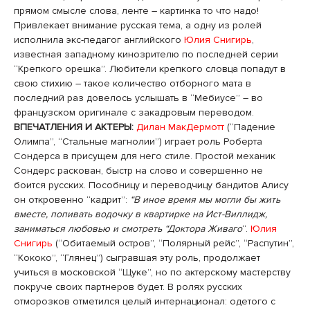
прямом смысле слова, ленте – картинка то что надо!
Привлекает внимание русская тема, а одну из ролей
исполнила экс-педагог английского
Юлия Снигирь
,
известная западному кинозрителю по последней серии
“Крепкого орешка”. Любители крепкого словца попадут в
свою стихию – такое количество отборного мата в
последний раз довелось услышать в “Мебиусе” – во
французском оригинале с закадровым переводом.
ВПЕЧАТЛЕНИЯ И АКТЕРЫ:
Дилан МакДермотт
(“Падение
Олимпа”, “Стальные магнолии”) играет роль Роберта
Сондерса в присущем для него стиле. Простой механик
Сондерс раскован, быстр на слово и совершенно не
боится русских. Пособницу и переводчицу бандитов Алису
он откровенно “кадрит”:
“В иное время мы могли бы жить
вместе, попивать водочку в квартирке на Ист-Виллидж,
заниматься любовью и смотреть “Доктора Живаго
“.
Юлия
Снигирь
(“Обитаемый остров”, “Полярный рейс”, “Распутин”,
“Кококо”, “Глянец”) сыгравшая эту роль, продолжает
учиться в московской “Щуке”, но по актерскому мастерству
покруче своих партнеров будет. В ролях русских
отморозков отметился целый интернационал: одетого с