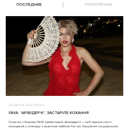
ПОСЛЕДНИЕ
ПОПУЛЯРНЫЕ
Дозвілля
Шоу-бізнес
В
FAYA: “АРІВІДЕРЧІ”, ЗАСТАРІЛЕ КОХАННЯ
A
Співачка з Харкова FAYA презентувала «Арівідерчі» — свій перший сингл,
випущений у співпраці з музичним лейблом Fox Lab. Емоційний танцювальний
3