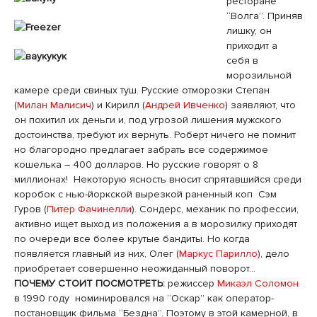
ресторане
“Волга”. Приняв
лишку, он
приходит а
себя в
морозильной
камере среди свиных туш. Русские отморозки Степан
(
Милан Малисич
) и Кирилл (
Андрей Ивченко
) заявляют, что
он похитил их деньги и, под угрозой лишения мужского
достоинства, требуют их вернуть. Роберт ничего не помнит
но благородно предлагает забрать все содержимое
кошелька – 400 долларов. Но русские говорят о 8
миллионах! Некоторую ясность вносит спрятавшийся среди
коробок с нью-йоркской вырезкой раненный коп Сэм
Гуров (
Питер Фачинелли
). Сондерс, механик по профессии,
активно ищет выход из положения а в морозилку приходят
по очереди все более крутые бандиты. Но когда
появляется главный из них, Олег (
Маркус Парилло
), дело
приобретает совершенно неожиданный поворот…
ПОЧЕМУ СТОИТ ПОСМОТРЕТЬ:
режиссер
Микаэл Соломон
в 1990 году номинировался на “Оскар” как оператор-
постановщик фильма “Бездна”. Поэтому в этой камерной, в