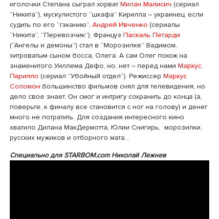
иголочки Степана сыграл хорват
Милан Малисич
(сериал
“Никита”), мускулистого “шкафа” Кирилла – украинец, если
судить по его “гэканию”,
Андрей Ивченко
(сериалы
“Никита”, “Перевозчик”). Француз
Паскаль Петарди
(“Ангелы и демоны”) стал в “Морозилке” Вадимом,
хитроватым сыном босса, Олега. А сам Олег похож на
знаменитого Уиллема Дефо, но, нет – перед нами
Маркус
Парилло
(сериал “Убойный отдел”). Режиссер
Маркус
Соломон
большинство фильмов снял для телевидения, но
дело свое знает. Он смог и интригу сохранить до конца (а,
поверьте, к финалу все становится с ног на голову) и денег
много не потратить. Для создания интересного кино
хватило Дилана МакДермотта, Юлии Снигирь, морозилки,
русских мужиков и отборного мата…
Специально для STARBOM.com Николай Лежнев