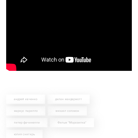
андрей ивченко
дилан макдермотт
маркус парилло
микаэл соломон
питер фачинелли
Фильм "Морозилка"
юлия снигирь