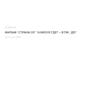
НОВИНИ
ФИЛЬМ “СТРАНА ОЗ” “А КИОСК ГДЕ? – В ПИ…ДЕ!”
20 Січня 2016