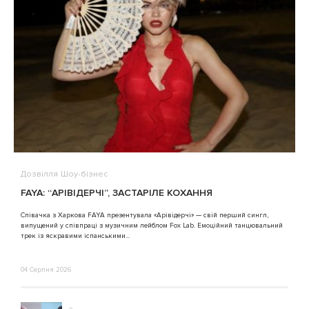
Дозвілля
Шоу-бізнес
В
FAYA: “АРІВІДЕРЧІ”, ЗАСТАРІЛЕ КОХАННЯ
A
Співачка з Харкова FAYA презентувала «Арівідерчі» — свій перший сингл,
випущений у співпраці з музичним лейблом Fox Lab. Емоційний танцювальний
3
трек із яскравими іспанськими...
04 Серпня 2026