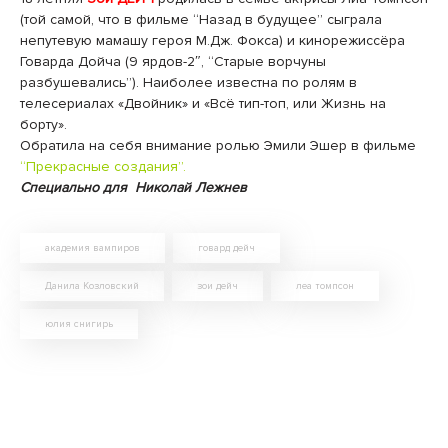
(той самой, что в фильме “Назад в будущее” сыграла
непутевую мамашу героя М.Дж. Фокса) и кинорежиссёра
Говарда Дойча (9 ярдов-2″, “Старые ворчуны
разбушевались”). Наиболее известна по ролям в
телесериалах «Двойник» и «Всё тип-топ, или Жизнь на
борту».
Обратила на себя внимание ролью Эмили Эшер в фильме
“Прекрасные создания”.
Специально для Николай Лежнев
академия вампиров
говард дейч
Данила Козловский
зои дейч
леа томпсон
юлия снигирь