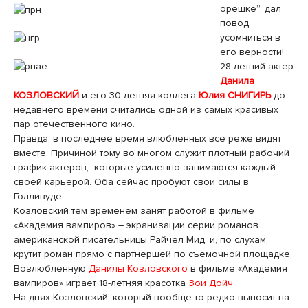
орешке”, дал
повод
усомниться в
его верности!
28-летний актер
Данила
КОЗЛОВСКИЙ
и его 30-летняя коллега
Юлия СНИГИРЬ
до
недавнего времени считались одной из самых красивых
пар отечественного кино.
Правда, в последнее время влюбленных все реже видят
вместе. Причиной тому во многом служит плотный рабочий
график актеров, которые усиленно занимаются каждый
своей карьерой. Оба сейчас пробуют свои силы в
Голливуде.
Козловский тем временем занят работой в фильме
«Академия вампиров» – экранизации серии романов
американской писательницы Райчел Мид, и, по слухам,
крутит роман прямо с партнершей по съемочной площадке.
Возлюбленную
Данилы Козловского
в фильме «Академия
вампиров» играет 18-летняя красотка
Зои Дойч
.
На днях Козловский, который вообще-то редко выносит на