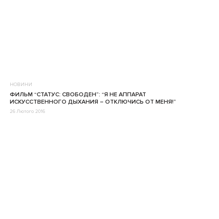
НОВИНИ
ФИЛЬМ “СТАТУС: СВОБОДЕН”: “Я НЕ АППАРАТ
ИСКУССТВЕННОГО ДЫХАНИЯ – ОТКЛЮЧИСЬ ОТ МЕНЯ!”
26 Лютого 2016