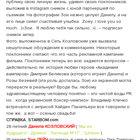
публику свою личную жизнь, удивил своих поклонников,
выложив в Instagram снимок с юной партнершей по
съемкам. На фотографии Зои нежно целует Данилу, а на
его лице сияет счастливая улыбка. Zoey…I love you so
much… («Зои… Я люблю тебя так сильно…»)., – подписал
снимок актер.
Фото, выложенное в Сеть Козловским уже вызвала
нешуточные обсуждения в комментариях. Некоторые
поклонники считают, что это часть рекламной кампании
фильма. Поклонники теперь во всю задаются вопросом –
действительно ли история любви героев «Академии
вампиров» Дмитрия Беликова (которого играет Данила) и
Розы Хезевей (эта роль досталась Зои) из экранной могла
перерасти в реальную? Вроде бы, любому
здравомыслящему человеку понятно – это чистой воды PR,
но… когда украинский боксер-чемпион Владимир Кличко
встречался с актрисой Хайден Панаттьери все говорили о
том же, а вот – осенью свадьба!
СПРАВКА STARBOM.com:
28-летний
Данила КОЗЛОВСКИЙ
(
“Мы из
будущего”,”Духless”,”Легенда №17″, “Шпион”
)
18-летняя
Зои ДЕЙЧ
родилась в семье актрисы Лиа Томпсон