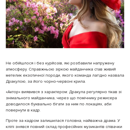
Не обійшлося і без курйозів, які розбавили напружену
атмосферу. Справжньою зіркою майданчика став живий
метелик екзотичної породи, якого команда лагідно назвала
Дракулою, за його чорно-червоні крила.
«Актор» виявився з характером: Дракула регулярно тікав зі
знімального майданчика, через що помічнику режисера
доводилося буквально бігати за ним по локаціях, аби
повернути в кадр.
Проте за кадром залишилася головна, найважча драма. У
кліпі знявся повний склад професійних музикантів співачки