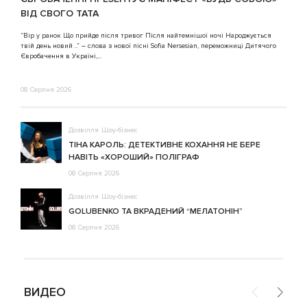
ВІД СВОГО ТАТА
3
“Вір у ранок Що прийде після тривог Після найтемнішої ночі Народжується
твій день новий ..” – слова з нової пісні Sofia Nersesian, переможниці Дитячого
Євробачення в Україні,...
08 Серпня 2026
Дозвілля
Шоу-бізнес
ТІНА КАРОЛЬ: ДЕТЕКТИВНЕ КОХАННЯ НЕ БЕРЕ
НАВІТЬ «ХОРОШИЙ» ПОЛІГРАФ
08 Серпня 2026
Дозвілля
Шоу-бізнес
GOLUBENKO ТА ВКРАДЕНИЙ “МЕЛАТОНІН”
08 Серпня 2026
ВИДЕО