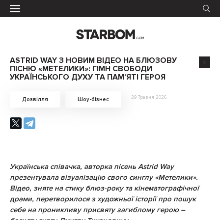
ASTRID WAY З НОВИМ ВІДЕО НА БЛЮЗОВУ
ПІСНЮ «МЕТЕЛИКИ»: ГІМН СВОБОДИ
УКРАЇНСЬКОГО ДУХУ ТА ПАМ’ЯТІ ГЕРОЯ
29 Травня 2026
Дозвілля
Шоу-бізнес
Українська співачка, авторка пісень Astrid Way
презентувала візуалізацію свого синглу «Метелики».
Відео, зняте на стику блюз-року та кінематографічної
драми, перетворилося з художньої історії про пошук
себе на проникливу присвяту загиблому герою –