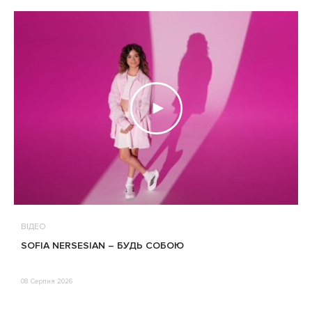
ВІДЕО
В
SOFIA NERSESIAN – БУДЬ СОБОЮ
Т
08 Серпня 2026
0