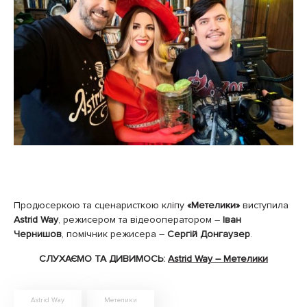
Продюсеркою та сценаристкою кліпу
«Метелики»
виступила
Astrid Way
, режисером та відеооператором –
Іван
Чернишов
, помічник режисера –
Сергій Донгаузер
.
СЛУХАЄМО ТА ДИВИМОСЬ:
Astrid Way – Метелики
Astrid Way
Метелики