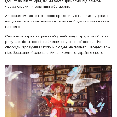
ідей, талантів та мрій, які ми часто тримаємо під замком
через страхи чи зовнішні обставини.
За сюжетом, кожен із героїв проходить свій шлях і у фіналі
випускає свого «метелика» – свою свободу та істинне «я» –
на волю.
Стилістично трек витриманий у найкращих традиціях блюз-
року. Це пісня про віднайдення внутрішньої опори, гімн
свободи, зрозумілий кожній людині на планеті, і водночас –
відображення болю та стійкості кожного українця сьогодні.