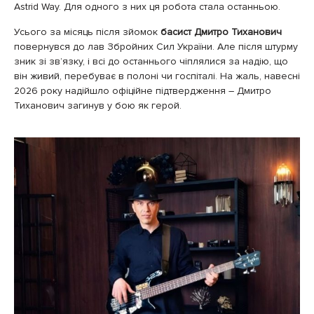
Astrid Way. Для одного з них ця робота стала останньою.
Усього за місяць після зйомок
басист Дмитро Тиханович
повернувся до лав Збройних Сил України. Але після штурму
зник зі зв’язку, і всі до останнього чіплялися за надію, що
він живий, перебуває в полоні чи госпіталі. На жаль, навесні
2026 року надійшло офіційне підтвердження – Дмитро
Тиханович загинув у бою як герой.