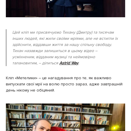
Цей кліп ми присвячуємо Тихану (Дмитру) та тисячам
інших людей, які жили своїми мріями, але не встигли їх
здійснити, віддавши життя за нашу спільну свободу.
Тихан назавжди залишиться в цьому відео –
усміхненим, відданим музиці та неймовірно
талановитим, – ділиться
Astrid Way
.
Кліп «Метелики» – це нагадування про те, як важливо
випускати свої мрії на волю просто зараз, адже завтрашній
день нікому не обіцяний.