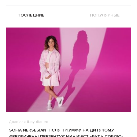
ПОСЛЕДНИЕ
ПОПУЛЯРНЫЕ
Дозвілля
Шоу-бізнес
В
SOFIA NERSESIAN ПІСЛЯ ТРІУМФУ НА ДИТЯЧОМУ
A
ЄВРОБАЧЕННІ ПРЕЗЕНТУЄ МАНІФЕСТ «БУДЬ СОБОЮ»