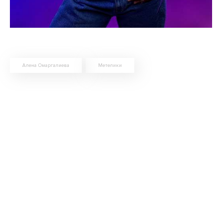
Алена Омаргалиева
Метелики