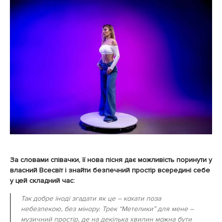
За словами співачки, її нова пісня дає можливість поринути у
власний Всесвіт і знайти безпечний простір всередині себе
у цей складний час:
Так добре іноді згадати як це – кохати поза
небезпекою, без мінору. Трек “Метелики” для мене –
музичний простір, де на декілька хвилин можна бути