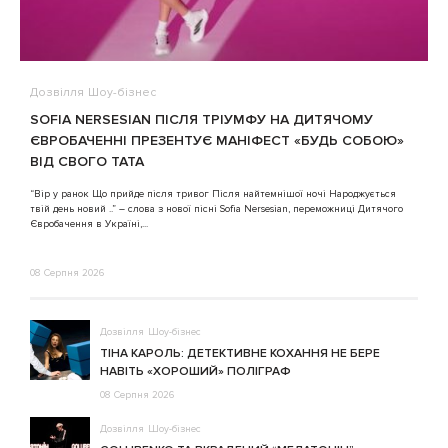
Дозвілля
Шоу-бізнес
В
SOFIA NERSESIAN ПІСЛЯ ТРІУМФУ НА ДИТЯЧОМУ
A
ЄВРОБАЧЕННІ ПРЕЗЕНТУЄ МАНІФЕСТ «БУДЬ СОБОЮ»
ВІД СВОГО ТАТА
3
“Вір у ранок Що прийде після тривог Після найтемнішої ночі Народжується
твій день новий ..” – слова з нової пісні Sofia Nersesian, переможниці Дитячого
Євробачення в Україні,...
08 Серпня 2026
Дозвілля
Шоу-бізнес
ТІНА КАРОЛЬ: ДЕТЕКТИВНЕ КОХАННЯ НЕ БЕРЕ
НАВІТЬ «ХОРОШИЙ» ПОЛІГРАФ
08 Серпня 2026
Дозвілля
Шоу-бізнес