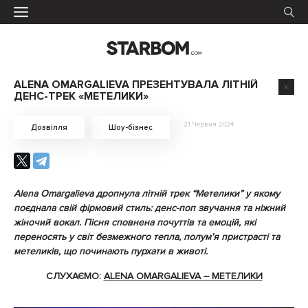
ALENA OMARGALIEVA ПРЕЗЕНТУВАЛА ЛІТНІЙ
ДЕНС-ТРЕК «МЕТЕЛИКИ»
21 Червня 2024
Дозвілля
Шоу-бізнес
Alena Omargalieva дропнула літній трек “Метелики” у якому
поєднала свій фірмовий стиль: денс-поп звучання та ніжний
жіночий вокал. Пісня сповнена почуттів та емоцій, які
переносять у світ безмежного тепла, полумʼя пристрасті та
метеликів, що починають пурхати в животі.
СЛУХАЄМО:
ALENA OMARGALIEVA – МЕТЕЛИКИ