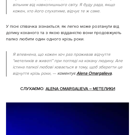
вільним від навколишнього світу. Я буду рада, якщо
кожен, хто його слухатиме, відчує те ж саме.
У пісні співачка зізнається, як легко може розтанути від
дотику коханого та з якою відданістю вони продовжують
палко любити один одного крізь роки.
Я впевнена, що кожен хоч раз проживав відчуття
“метеликів в животі” при погляді на кохану людину. Але
істина палкої любові ховається в тому, щоб зберегти це
відчуття крізь роки, —
коментує
Alena Omargalieva
.
СЛУХАЄМО:
ALENA OMARGALIEVA – МЕТЕЛИКИ