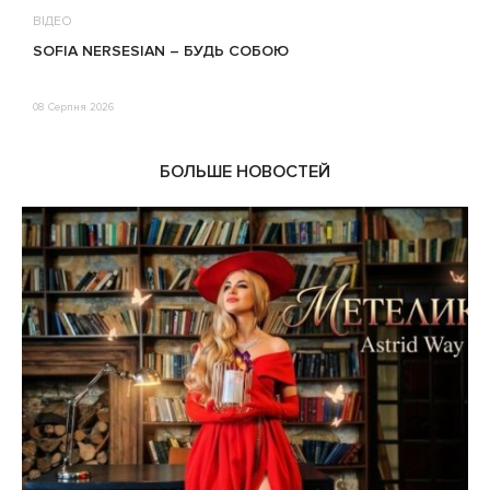
ВІДЕО
В
SOFIA NERSESIAN – БУДЬ СОБОЮ
Т
08 Серпня 2026
0
БОЛЬШЕ НОВОСТЕЙ