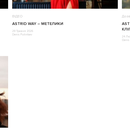
ВІДЕО
Дозв
ASTRID WAY – МЕТЕЛИКИ
AST
КЛІ
29 Травня 2026
Denis Putintsev
24 Лю
Denis 