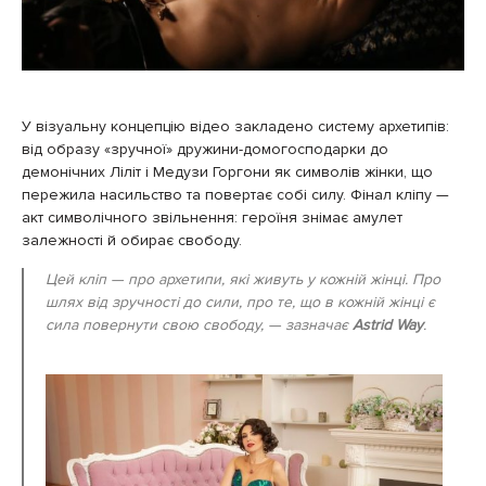
У візуальну концепцію відео закладено систему архетипів:
від образу «зручної» дружини-домогосподарки до
демонічних Ліліт і Медузи Горгони як символів жінки, що
пережила насильство та повертає собі силу. Фінал кліпу —
акт символічного звільнення: героїня знімає амулет
залежності й обирає свободу.
Цей кліп — про архетипи, які живуть у кожній жінці. Про
шлях від зручності до сили, про те, що в кожній жінці є
сила повернути свою свободу, — зазначає
Astrid Way
.