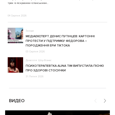
3
трек із яскравими іспанськими...
04 Серпня 2026
Заходи
МЕДІАЕКСПЕРТ ДЕНИС ПУТІНЦЕВ: КАРТОННІ
ПРОТЕСТИ У ПІДТРИМКУ ФЕДОРОВА –
ПОРОДЖЕННЯ ЕРИ ТІКТОКА
03 Серпня 2026
Дозвілля
Шоу-бізнес
ПСИХОТЕРАПЕВТКА ALINA TIM ВИПУСТИЛА ПІСНЮ
ПРО ЗДОРОВІ СТОСУНКИ
31 Липня 2026
ВИДЕО