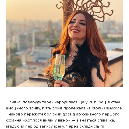
Пісня «Я позабуду тебе» народилася ще у 2019 році в стані
емоційного зриву, п’ять років пролежала «в столі» і змусила
її наново пережити болісний досвід аб’юзивного першого
кохання. «Хотілося вийти у вікно», — зізнається співачка,
згадуючи період запису треку. Через складність та