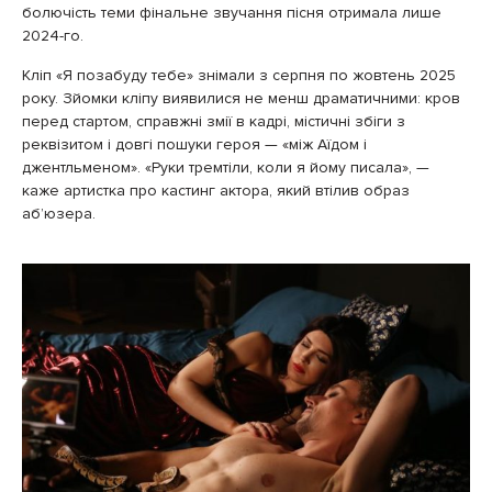
болючість теми фінальне звучання пісня отримала лише
2024-го.
Кліп «Я позабуду тебе» знімали з серпня по жовтень 2025
року. Зйомки кліпу виявилися не менш драматичними: кров
перед стартом, справжні змії в кадрі, містичні збіги з
реквізитом і довгі пошуки героя — «між Аїдом і
джентльменом». «Руки тремтіли, коли я йому писала», —
каже артистка про кастинг актора, який втілив образ
аб’юзера.