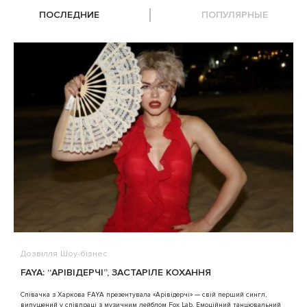
ПОСЛЕДНИЕ
ПОПУЛЯРНЫЕ
Дозвілля
Шоу-бізнес
В
FAYA: “АРІВІДЕРЧІ”, ЗАСТАРІЛЕ КОХАННЯ
A
Співачка з Харкова FAYA презентувала «Арівідерчі» — свій перший сингл,
випущений у співпраці з музичним лейблом Fox Lab. Емоційний танцювальний