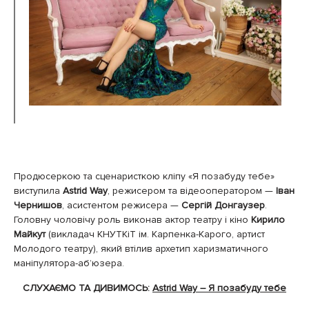
Продюсеркою та сценаристкою кліпу «Я позабуду тебе»
виступила
Astrid Way
, режисером та відеооператором —
Іван
Чернишов
, асистентом режисера —
Сергій Донгаузер
.
Головну чоловічу роль виконав актор театру і кіно
Кирило
Майкут
(викладач КНУТКіТ ім. Карпенка-Карого, артист
Молодого театру), який втілив архетип харизматичного
маніпулятора-абʼюзера.
СЛУХАЄМО ТА ДИВИМОСЬ:
Astrid Way – Я позабуду тебе