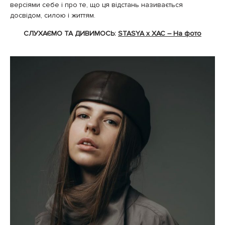
версіями себе і про те, що ця відстань називається
досвідом, силою і життям.
СЛУХАЄМО ТА ДИВИМОСЬ:
STASYA x ХАС – На фото