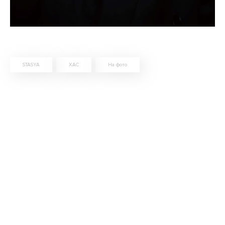
STASYA
XAC
На фото