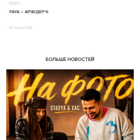
ВІДЕО
В
FAYA – АРІВІДЕРЧІ
М
П
Е
04 Серпня 2026
0
БОЛЬШЕ НОВОСТЕЙ