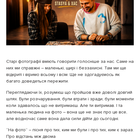
Старі фотографії вміють говорити голосніше за нас. Саме на
них ми справжні – маленькі, щирі і беззахисні. Там ми ще
відкриті і віримо всьому і всім. Ще не здогадуємось як
багато доведеться пережити.
Переглядаючи їх, розумієш що пройшов вже доволі довгий
шлях. Були розчарування, були втрати і зради, були моменти
коли здавалось що не витримаєш. Але ти витримав. І та
маленька людина на фото – вона ще не знає про це все,
але водночас саме вона дала сили дійти до сьогодні.
“На фото” – пісня про тих, ким ми були і про тих, ким є зараз.
Про відстань між двома