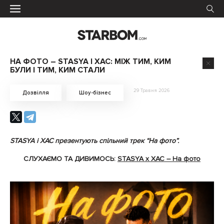
НА ФОТО – STASYA І XAC: МІЖ ТИМ, КИМ
БУЛИ І ТИМ, КИМ СТАЛИ
29 Травня 2026
Дозвілля
Шоу-бізнес
STASYA і XAC презентують спільний трек “На фото”.
СЛУХАЄМО ТА ДИВИМОСЬ:
STASYA x ХАС – На фото