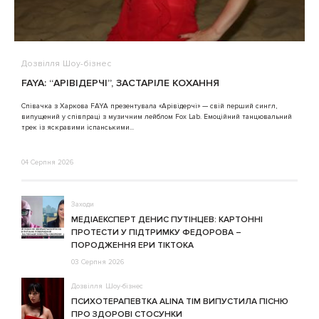
Дозвілля
Шоу-бізнес
В
FAYA: “АРІВІДЕРЧІ”, ЗАСТАРІЛЕ КОХАННЯ
A
Співачка з Харкова FAYA презентувала «Арівідерчі» — свій перший сингл,
випущений у співпраці з музичним лейблом Fox Lab. Емоційний танцювальний
3
трек із яскравими іспанськими...
04 Серпня 2026
Заходи
МЕДІАЕКСПЕРТ ДЕНИС ПУТІНЦЕВ: КАРТОННІ
ПРОТЕСТИ У ПІДТРИМКУ ФЕДОРОВА –
ПОРОДЖЕННЯ ЕРИ ТІКТОКА
03 Серпня 2026
Дозвілля
Шоу-бізнес
ПСИХОТЕРАПЕВТКА ALINA TIM ВИПУСТИЛА ПІСНЮ
ПРО ЗДОРОВІ СТОСУНКИ