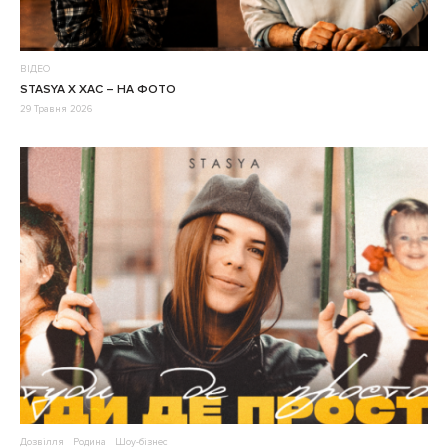
ВІДЕО
STASYA X ХАС – НА ФОТО
29 Травня 2026
Дозвілля
Родина
Шоу-бізнес