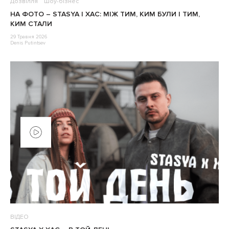
Дозвілля
Шоу-бізнес
НА ФОТО – STASYA І XAC: МІЖ ТИМ, КИМ БУЛИ І ТИМ,
КИМ СТАЛИ
29 Травня 2026
Denis Putintsev
ВІДЕО