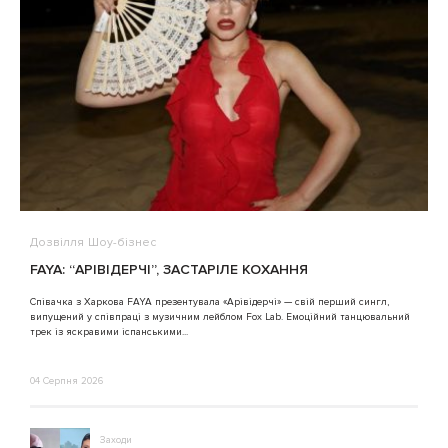
Дозвілля
Шоу-бізнес
В
FAYA: “АРІВІДЕРЧІ”, ЗАСТАРІЛЕ КОХАННЯ
A
Співачка з Харкова FAYA презентувала «Арівідерчі» — свій перший сингл,
випущений у співпраці з музичним лейблом Fox Lab. Емоційний танцювальний
3
трек із яскравими іспанськими...
04 Серпня 2026
Заходи