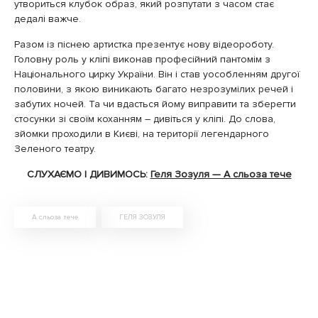
утвориться клубок образ, який розпутати з часом стає
дедалі важче.
Разом із піснею артистка презентує нову відеороботу.
Головну роль у кліпі виконав професійний пантомім з
Національного цирку України. Він і став уособленням другої
половини, з якою виникають багато незрозумілих речей і
забутих ночей. Та чи вдасться йому виправити та зберегти
стосунки зі своїм коханням – дивіться у кліпі. До слова,
зйомки проходили в Києві, на території легендарного
Зеленого театру.
СЛУХАЄМО І ДИВИМОСЬ:
Геля Зозуля — А сльоза тече
А сльоза тече
ГЕЛЯ ЗОЗУЛЯ