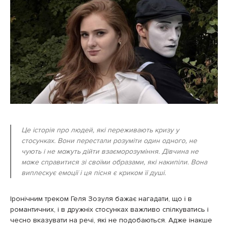
Це історія про людей, які переживають кризу у
стосунках. Вони перестали розуміти один одного, не
чують і не можуть дійти взаєморозуміння. Дівчина не
може справитися зі своїми образами, які накипіли. Вона
виплескує емоції і ця пісня є криком її душі.
Іронічним треком Геля Зозуля бажає нагадати, що і в
романтичних, і в дружніх стосунках важливо спілкуватись і
чесно вказувати на речі, які не подобаються. Адже інакше