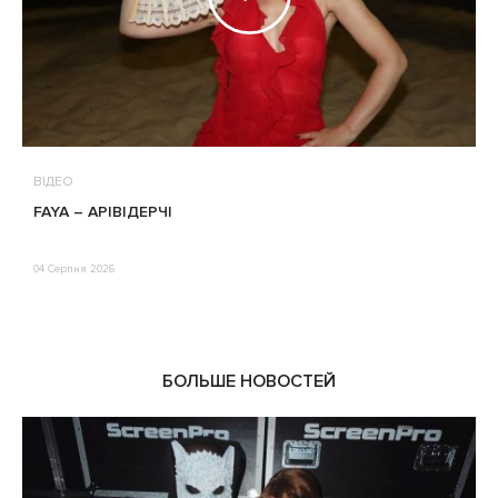
ВІДЕО
В
FAYA – АРІВІДЕРЧІ
М
П
Е
04 Серпня 2026
0
БОЛЬШЕ НОВОСТЕЙ