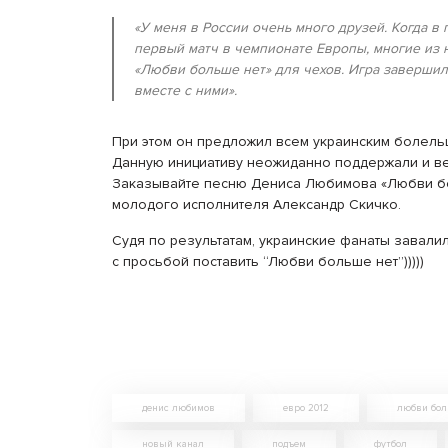
«У меня в России очень много друзей. Когда в
первый матч в чемпионате Европы, многие из 
«Любви больше нет» для чехов. Игра завершила
вместе с ними»
.
При этом он предложил всем украинским болель
Данную инициативу неожиданно поддержали и вед
Заказывайте песню Дениса Любимова «Любви бо
молодого исполнителя Александр Скичко.
Судя по результатам, украинские фанаты завал
с просьбой поставить “Любви больше нет”)))))
денис любимов
евро 2012
любви бол
новый канал
подъем
футбол