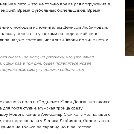
ынешнее лето – это не только время для погружения в
х эмоций. Время футбольных болельщиков. Время
щение с молодым исполнителем Денисом Любимовым,
ались у певца его успехами на творческой ниве.
липа на уже состоявшийся хит «Любви больше нет» и
а сказать не могу, но расскажу, что уже начал
. Один раз в три дня, будет появляться новая
м творчеством, смогут первыми собрать этот
прекрасного пола в «Подъеме» Юлия Довган ненадолго
для гостя студии. Мужская троица сразу
шоу Нового канала Александр Скичко, с молчаливого
, поинтересовался у Дениса Любимова, болеет ли тот
ричем не только за Украину, но и за Россию: