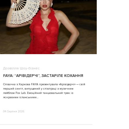
Дозвілля
Шоу-бізнес
ВІДЕО
FAYA: “АРІВІДЕРЧІ”, ЗАСТАРІЛЕ КОХАННЯ
ALINA TIM
Співачка з Харкова FAYA презентувала «Арівідерчі» — свій
перший сингл, випущений у співпраці з музичним
31 Липня 2026
лейблом Fox Lab. Емоційний танцювальний трек із
яскравими іспанськими...
04 Серпня 2026