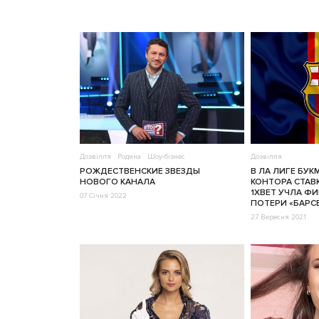
Дозвілля
Родина
Шоу-бізнес
Дозвілля
РОЖДЕСТВЕНСКИЕ ЗВЕЗДЫ
В ЛА ЛИГЕ БУК
НОВОГО КАНАЛА
КОНТОРА СТАВК
1XBET УЧЛА Ф
07 Січня 2022
ПОТЕРИ «БАРС
27 Вересня 2021