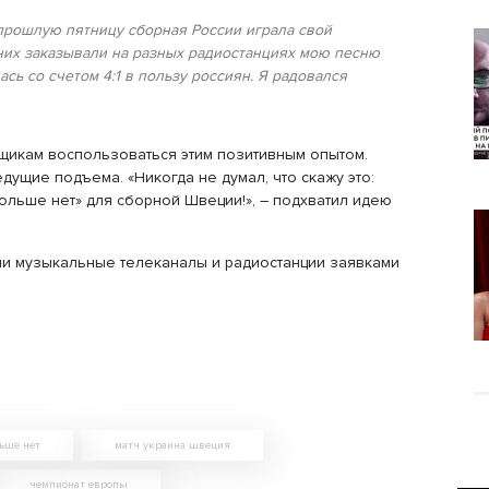
 прошлую пятницу сборная России играла свой
них заказывали на разных радиостанциях мою песню
сь со счетом 4:1 в пользу россиян. Я радовался
щикам воспользоваться этим позитивным опытом.
ущие подъема. «Никогда не думал, что скажу это:
льше нет» для сборной Швеции!», – подхватил идею
или музыкальные телеканалы и радиостанции заявками
ьше нет
матч украина швеция
чемпионат европы