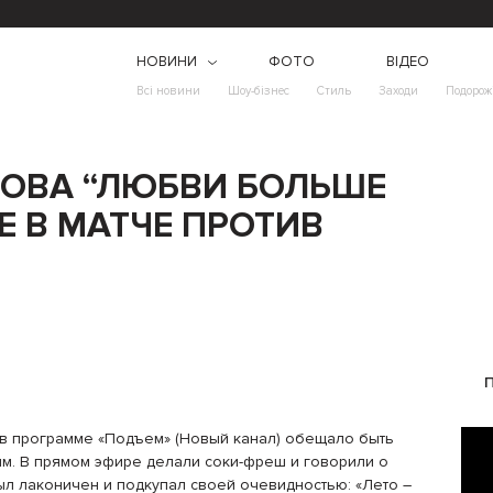
НОВИНИ
ФОТО
ВІДЕО
Всі новини
Шоу-бізнес
Стиль
Заходи
Подорож
ОВА “ЛЮБВИ БОЛЬШЕ
Е В МАТЧЕ ПРОТИВ
 в программе «Подъем» (Новый канал) обещало быть
м. В прямом эфире делали соки-фреш и говорили о
ыл лаконичен и подкупал своей очевидностью: «Лето –