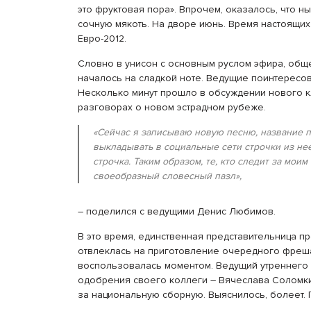
это фруктовая пора». Впрочем, оказалось, что н
сочную мякоть. На дворе июнь. Время настоящи
Евро-2012.
Словно в унисон с основным руслом эфира, об
началось на сладкой ноте. Ведущие поинтересов
Несколько минут прошло в обсуждении нового к
разговорах о новом эстрадном рубеже.
«Сейчас я записываю новую песню, название пок
выкладывать в социальные сети строчки из нее
строчка. Таким образом, те, кто следит за мои
своеобразный словесный пазл»
,
– поделился с ведущими Денис Любимов.
В это время, единственная представительница 
отвлеклась на приготовление очередного фреша 
воспользовалась моментом. Ведущий утреннего 
одобрения своего коллеги – Вячеслава Соломки
за национальную сборную. Выяснилось, болеет. П