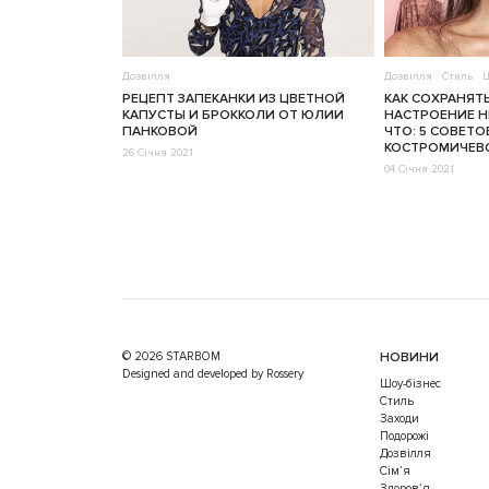
Дозвілля
Дозвілля
Стиль
Ш
РЕЦЕПТ ЗАПЕКАНКИ ИЗ ЦВЕТНОЙ
КАК СОХРАНЯТ
КАПУСТЫ И БРОККОЛИ ОТ ЮЛИИ
НАСТРОЕНИЕ Н
ПАНКОВОЙ
ЧТО: 5 СОВЕТО
КОСТРОМИЧЕВ
26 Січня 2021
04 Січня 2021
© 2026 STARBOM
НОВИНИ
Designed and developed by Rossery
Шоу-бізнес
Стиль
Заходи
Подорожі
Дозвілля
Cім’я
Здоров’я