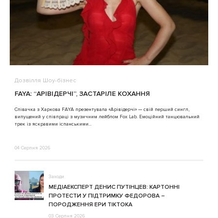
Дозвілля
Шоу-бізнес
В
FAYA: “АРІВІДЕРЧІ”, ЗАСТАРІЛЕ КОХАННЯ
A
Співачка з Харкова FAYA презентувала «Арівідерчі» — свій перший сингл,
випущений у співпраці з музичним лейблом Fox Lab. Емоційний танцювальний
3
трек із яскравими іспанськими...
04 Серпня 2026
Заходи
МЕДІАЕКСПЕРТ ДЕНИС ПУТІНЦЕВ: КАРТОННІ
ПРОТЕСТИ У ПІДТРИМКУ ФЕДОРОВА –
ПОРОДЖЕННЯ ЕРИ ТІКТОКА
03 Серпня 2026