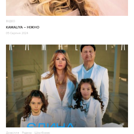
ВІДЕО
KAMALIYA – НІЖНО
05 Серпня 2024
Дозвілля
Родина
Шоу-бізнес