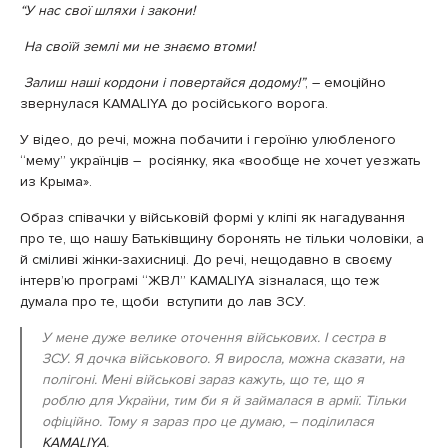
“У нас свої шляхи і закони!
На своїй землі ми не знаємо втоми!
Залиш наші кордони і повертайся додому!”
, – емоційно
звернулася KAMALIYA до російського ворога.
У відео, до речі, можна побачити і героїню улюбленого
“мему” українців – росіянку, яка «вообще не хочет уезжать
из Крыма».
Образ співачки у військовій формі у кліпі як нагадування
про те, що нашу Батьківщину боронять не тільки чоловіки, а
й сміливі жінки-захисниці. До речі, нещодавно в своєму
інтерв’ю програмі “ЖВЛ” KAMALIYA зізналася, що теж
думала про те, щоби вступити до лав ЗСУ.
У мене дуже велике оточення військових. І сестра в
ЗСУ. Я дочка військового. Я виросла, можна сказати, на
полігоні. Мені військові зараз кажуть, що те, що я
роблю для України, тим би я й займалася в армії. Тільки
офіційно. Тому я зараз про це думаю, – поділилася
KAMALIYA
.