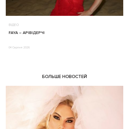
ВІДЕО
В
FAYA – АРІВІДЕРЧІ
М
П
Е
04 Серпня 2026
0
БОЛЬШЕ НОВОСТЕЙ