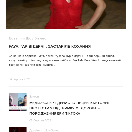
Дозвілля
Шоу-бізнес
В
FAYA: “АРІВІДЕРЧІ”, ЗАСТАРІЛЕ КОХАННЯ
A
Співачка з Харкова FAYA презентувала «Арівідерчі» — свій перший сингл,
випущений у співпраці з музичним лейблом Fox Lab. Емоційний танцювальний
3
трек із яскравими іспанськими...
04 Серпня 2026
Заходи
МЕДІАЕКСПЕРТ ДЕНИС ПУТІНЦЕВ: КАРТОННІ
ПРОТЕСТИ У ПІДТРИМКУ ФЕДОРОВА –
ПОРОДЖЕННЯ ЕРИ ТІКТОКА
03 Серпня 2026
Дозвілля
Шоу-бізнес