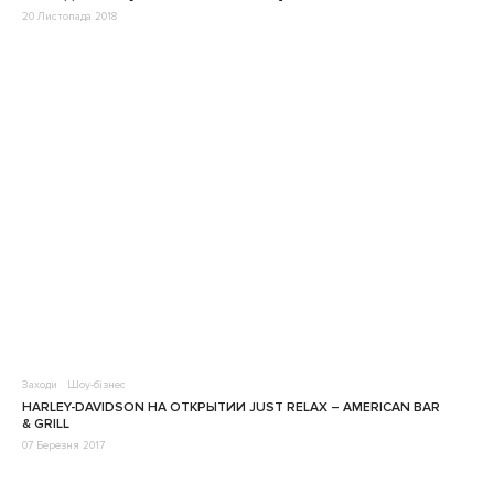
20 Листопада 2018
Заходи
Шоу-бізнес
HARLEY-DAVIDSON НА ОТКРЫТИИ JUST RELAX – AMERICAN BAR
& GRILL
07 Березня 2017