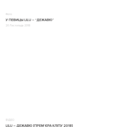
Фото
У ПЕВИЦЫ LILU – “ДЕЖАВЮ”
20 Листопада 2018
ВІДЕО
LILU – ДЕЖАВЮ [ПРЕМ’ЄРА КЛІПУ 2018]