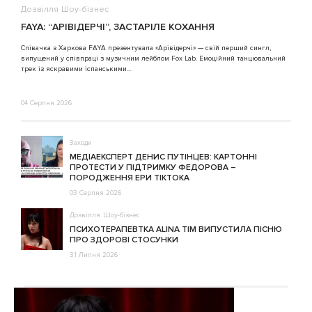
Дозвілля
Шоу-бізнес
FAYA: “АРІВІДЕРЧІ”, ЗАСТАРІЛЕ КОХАННЯ
Співачка з Харкова FAYA презентувала «Арівідерчі» — свій перший сингл,
випущений у співпраці з музичним лейблом Fox Lab. Емоційний танцювальний
трек із яскравими іспанськими...
04 Серпня 2026
Заходи
МЕДІАЕКСПЕРТ ДЕНИС ПУТІНЦЕВ: КАРТОННІ
ПРОТЕСТИ У ПІДТРИМКУ ФЕДОРОВА –
ПОРОДЖЕННЯ ЕРИ ТІКТОКА
03 Серпня 2026
Дозвілля
Шоу-бізнес
ПСИХОТЕРАПЕВТКА ALINA TIM ВИПУСТИЛА ПІСНЮ
ПРО ЗДОРОВІ СТОСУНКИ
31 Липня 2026