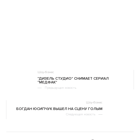
Шоу-бізнес
"ДИЗЕЛЬ СТУДИО" СНИМАЕТ СЕРИАЛ
"МЕДФАК"
Предыдущая новость
Шоу-бізнес
БОГДАН ЮСИПЧУК ВЫШЕЛ НА СЦЕНУ ГОЛЫМ
Следующая новость