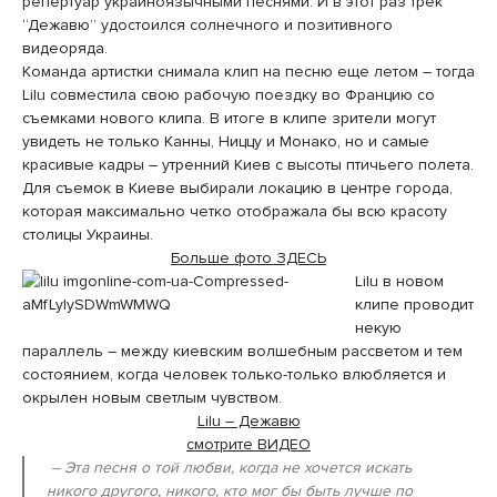
репертуар украиноязычными песнями. И в этот раз трек
“Дежавю” удостоился солнечного и позитивного
видеоряда.
Команда артистки снимала клип на песню еще летом – тогда
Lilu совместила свою рабочую поездку во Францию со
съемками нового клипа. В итоге в клипе зрители могут
увидеть не только Канны, Ниццу и Монако, но и самые
красивые кадры – утренний Киев с высоты птичьего полета.
Для съемок в Киеве выбирали локацию в центре города,
которая максимально четко отображала бы всю красоту
столицы Украины.
Больше фото ЗДЕСЬ
Lilu в новом
клипе проводит
некую
параллель – между киевским волшебным рассветом и тем
состоянием, когда человек только-только влюбляется и
окрылен новым светлым чувством.
Lilu – Дежавю
смотрите ВИДЕО
– Эта песня о той любви, когда не хочется искать
никого другого, никого, кто мог бы быть лучше по