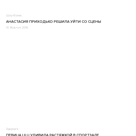
Шоу-бізнес
АНАСТАСИЯ ПРИХОДЬКО РЕШИЛА УЙТИ СО СЦЕНЫ
10 Жовтня 2016
Здоров'я
ПЕВИЦА LILU УДИВИЛА РАСТЯЖКОЙ В СПОРТЗАЛЕ