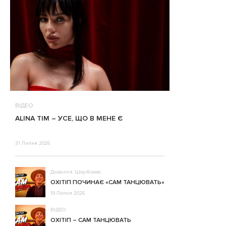
ВІДЕО
ALINA TIM – УСЕ, ЩО В МЕНЕ Є
31 Липня 2026
Дозвілля
Шоу-бізнес
ОХІТІП ПОЧИНАЄ «САМ ТАНЦЮВАТЬ»
19 Липня 2026
ВІДЕО
ОХІТІП – САМ ТАНЦЮВАТЬ