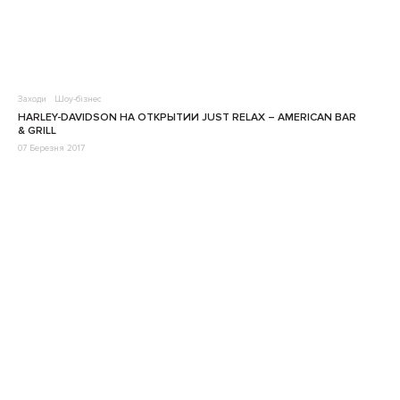
Заходи
Шоу-бізнес
HARLEY-DAVIDSON НА ОТКРЫТИИ JUST RELAX – AMERICAN BAR
& GRILL
07 Березня 2017