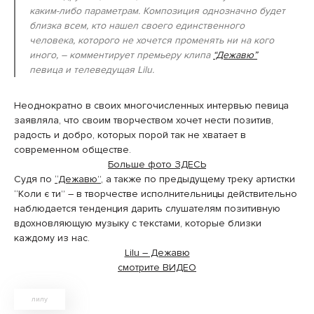
каким-либо параметрам. Композиция однозначно будет
близка всем, кто нашел своего единственного
человека, которого не хочется променять ни на кого
иного, – комментирует премьеру клипа
“Дежавю”
певица и телеведущая Lilu.
Неоднократно в своих многочисленных интервью певица
заявляла, что своим творчеством хочет нести позитив,
радость и добро, которых порой так не хватает в
современном обществе.
Больше фото ЗДЕСЬ
Судя по
“Дежавю”
, а также по предыдущему треку артистки
“Коли є ти” – в творчестве исполнительницы действительно
наблюдается тенденция дарить слушателям позитивную
вдохновляющую музыку с текстами, которые близки
каждому из нас.
Lilu – Дежавю
смотрите ВИДЕО
лилу