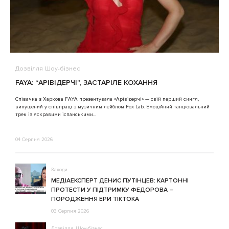
Дозвілля
Шоу-бізнес
В
FAYA: “АРІВІДЕРЧІ”, ЗАСТАРІЛЕ КОХАННЯ
A
Співачка з Харкова FAYA презентувала «Арівідерчі» — свій перший сингл,
випущений у співпраці з музичним лейблом Fox Lab. Емоційний танцювальний
3
трек із яскравими іспанськими...
04 Серпня 2026
Заходи
МЕДІАЕКСПЕРТ ДЕНИС ПУТІНЦЕВ: КАРТОННІ
ПРОТЕСТИ У ПІДТРИМКУ ФЕДОРОВА –
ПОРОДЖЕННЯ ЕРИ ТІКТОКА
03 Серпня 2026
Дозвілля
Шоу-бізнес