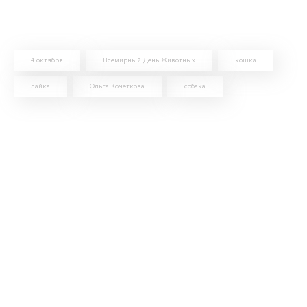
4 октября
Всемирный День Животных
кошка
лайка
Ольга Кочеткова
собака