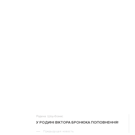
Родина
Шоу-бізнес
У РОДИНІ ВІКТОРА БРОНЮКА ПОПОВНЕННЯ!
Предыдущая новость