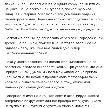
лайка Линда – белоснежная, с одним коричневым пятном
на ушке. Чаще всего с ней гуляла я, поскольку была
младшей и старший брат любил все домашние задания
перепоручать мне. Через несколько лет родители решили,
что Линде будет комфортно в вольере, построенном у
бабушки. Да и бабушке будет легче после ухода дедушки.
Несколько раз Линда прибегала через весь городок к нам
домой. Не понимаю, почему я не настояла, чтобы ее не
отдавали бабушке. Она мне снится до сих пор.
Необыкновенная собака!
Пока у моего ребенка нет домашнего животного, но со
временем я хотела бы завести кошку. При условии, что она
“придет” к нам. Думаю, мы возьмем животное из приюта.
Если честно, по ночам я пролистываю фотографии таких
котиков и пытаюсь узнать своего. Я хочу, чтобы мой
мальчик рос очень добрым и чутким.
Наверное, я именно с кошкой себя и ассоциирую. Всегда
очерчиваю вокруг себя личное пространство, куда никого
не пускаю. И интуитивно чувствую многие моменты”.