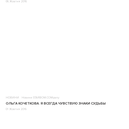
06 Жовтня 2016
НОВИНИ
Новини STARBOM.COMpany
ОЛЬГА КОЧЕТКОВА: Я ВСЕГДА ЧУВСТВУЮ ЗНАКИ СУДЬБЫ
01 Жовтня 2016