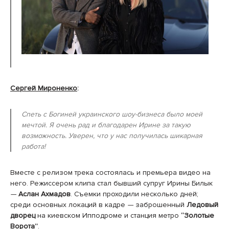
Сергей Мироненко
:
Спеть с Богиней украинского шоу-бизнеса было моей
мечтой. Я очень рад и благодарен Ирине за такую
возможность. Уверен, что у нас получилась шикарная
работа!
Вместе с релизом трека состоялась и премьера видео на
него. Режиссером клипа стал бывший супруг Ирины Билык
—
Аслан Ахмадов
. Съемки проходили несколько дней;
среди основных локаций в кадре
—
заброшенный
Ледовый
дворец
на киевском Ипподроме и станция метро
“Золотые
Ворота”
.