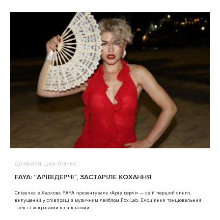
Дозвілля
Шоу-бізнес
В
FAYA: “АРІВІДЕРЧІ”, ЗАСТАРІЛЕ КОХАННЯ
A
Співачка з Харкова FAYA презентувала «Арівідерчі» — свій перший сингл,
випущений у співпраці з музичним лейблом Fox Lab. Емоційний танцювальний
3
трек із яскравими іспанськими...