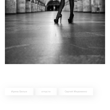
Ирина Билык
отпусти
Сергей Мироненко