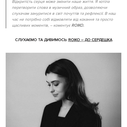
Відкритість серця може змінити наше життя. Я хотіла
перетворити слова в музичний образ, дозволяючи
слухачам зануритися в світ почуттів та рефлексії. В наш
час не потрібно собі відмовляти від кохання та просто
щасливих моментів
, – коментує
ROIKO.
СЛУХАЄМО ТА ДИВИМОСЬ:
ROIKO – ДО СЕРДЕШКА