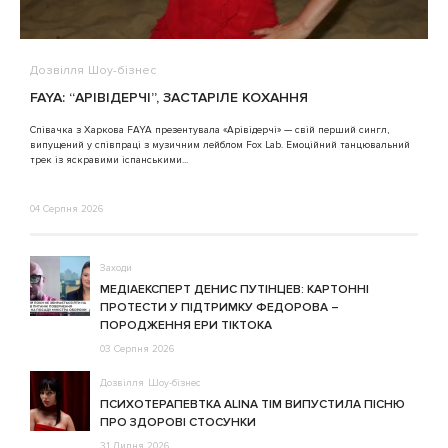
Дозвілля
Шоу-бізнес
В
FAYA: “АРІВІДЕРЧІ”, ЗАСТАРІЛЕ КОХАННЯ
A
Співачка з Харкова FAYA презентувала «Арівідерчі» — свій перший сингл,
випущений у співпраці з музичним лейблом Fox Lab. Емоційний танцювальний
3
трек із яскравими іспанськими...
04 Серпня 2026
Заходи
МЕДІАЕКСПЕРТ ДЕНИС ПУТІНЦЕВ: КАРТОННІ
ПРОТЕСТИ У ПІДТРИМКУ ФЕДОРОВА –
ПОРОДЖЕННЯ ЕРИ ТІКТОКА
03 Серпня 2026
Дозвілля
Шоу-бізнес
ПСИХОТЕРАПЕВТКА ALINA TIM ВИПУСТИЛА ПІСНЮ
ПРО ЗДОРОВІ СТОСУНКИ
31 Липня 2026