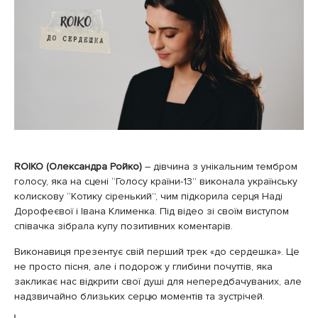
ROIKO (Олександра Ройко)
– дівчина з унікальним тембром
голосу, яка
на сцені “Голосу країни-13” виконала українську
колискову “Котику сіренький”, чим підкорила серця Наді
Дорофеєвої і Івана Клименка. Під відео зі своїм виступом
співачка зібрала купу позитивних коментарів.
Виконавиця презентує свій перший трек «до сердешка». Ц
е
не просто пісня, але і подорож у глибини почуттів, яка
закликає нас відкрити свої душі для непередбачуваних, але
надзвичайно близьких серцю моментів та зустрічей.