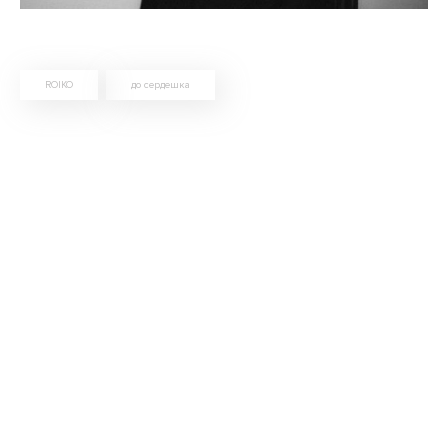
ROIKO
до сердешка