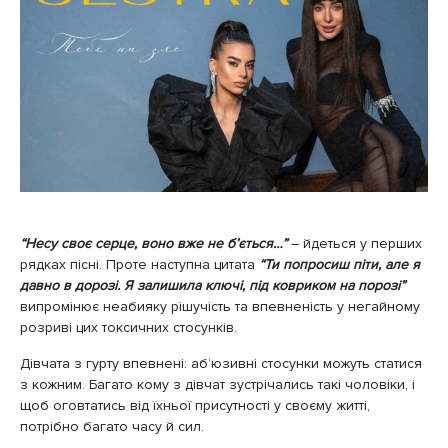
“Несу своє серце, воно вже не бʼється…”
– йдеться у перших
рядках пісні.
Проте наступна цитата
“Ти попросиш піти, але я
давно в дорозі. Я залишила ключі, під ковриком на порозі”
випромінює неабияку рішучість та впевненість у негайному
розриві цих токсичних стосунків.
Дівчата з гурту впевнені: аб‘юзивні стосунки можуть статися
з кожним. Багато кому з дівчат зустрічались такі чоловіки, і
щоб оговтатись від їхньої присутності у своєму житті,
потрібно багато часу й сил.