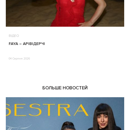
ВІДЕО
В
FAYA – АРІВІДЕРЧІ
М
П
Е
04 Серпня 2026
0
БОЛЬШЕ НОВОСТЕЙ