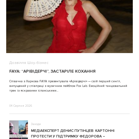
Дозвілля
Шоу-бізнес
В
FAYA: “АРІВІДЕРЧІ”, ЗАСТАРІЛЕ КОХАННЯ
A
Співачка з Харкова FAYA презентувала «Арівідерчі» — свій перший сингл,
випущений у співпраці з музичним лейблом Fox Lab. Емоційний танцювальний
3
трек із яскравими іспанськими...
04 Серпня 2026
Заходи
МЕДІАЕКСПЕРТ ДЕНИС ПУТІНЦЕВ: КАРТОННІ
ПРОТЕСТИ У ПІДТРИМКУ ФЕДОРОВА –