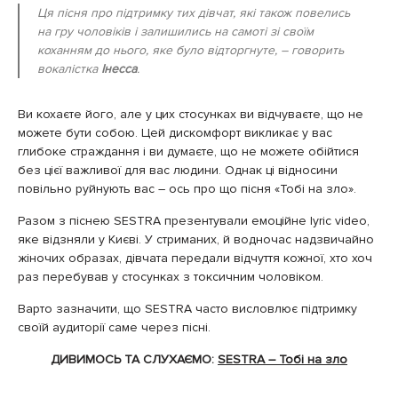
Ця пісня про підтримку тих дівчат, які також повелись
на гру чоловіків і залишились на самоті зі своїм
коханням до нього, яке було відторгнуте, – говорить
вокалістка
Інесса
.
Ви кохаєте його, але у цих стосунках ви відчуваєте, що не
можете бути собою. Цей дискомфорт викликає у вас
глибоке страждання і ви думаєте, що не можете обійтися
без цієї важливої для вас людини. Однак ці відносини
повільно руйнують вас – ось про що пісня «Тобі на зло».
Разом з піснею
SESTRA
презентували емоційне lyric video,
яке відзняли у Києві. У стриманих, й водночас надзвичайно
жіночих образах, дівчата передали відчуття кожної, хто хоч
раз перебував у стосунках з токсичним чоловіком.
Варто зазначити, що SESTRA часто висловлює підтримку
своїй аудиторії саме через пісні.
ДИВИМОСЬ ТА СЛУХАЄМО:
SESTRA – Тобі на зло