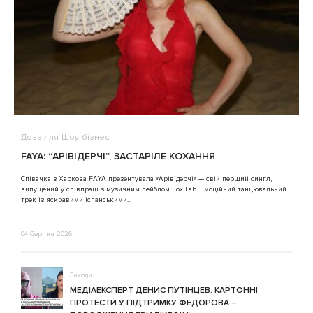
Дозвілля
Шоу-бізнес
В
FAYA: “АРІВІДЕРЧІ”, ЗАСТАРІЛЕ КОХАННЯ
A
Співачка з Харкова FAYA презентувала «Арівідерчі» — свій перший сингл,
випущений у співпраці з музичним лейблом Fox Lab. Емоційний танцювальний
3
трек із яскравими іспанськими...
04 Серпня 2026
Заходи
МЕДІАЕКСПЕРТ ДЕНИС ПУТІНЦЕВ: КАРТОННІ
ПРОТЕСТИ У ПІДТРИМКУ ФЕДОРОВА –