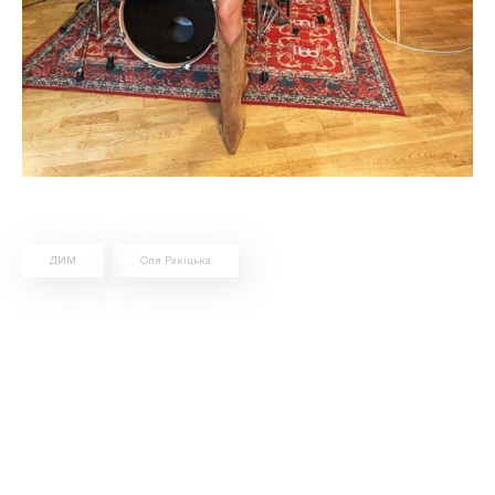
ДИМ
Оля Ракіцька