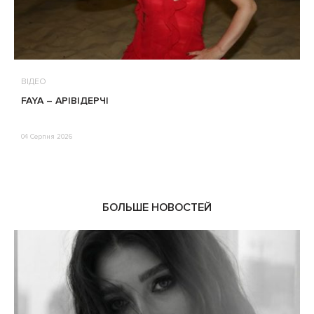
ВІДЕО
В
FAYA – АРІВІДЕРЧІ
М
П
Е
04 Серпня 2026
0
БОЛЬШЕ НОВОСТЕЙ