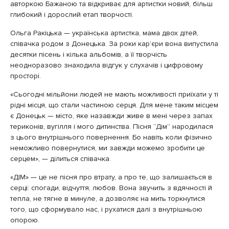
авторкою Бажаною та відкриває для артистки новий, більш
глибокий і дорослий етап творчості.
Ольга Ракіцька — українська артистка, мама двох дітей,
співачка родом з Донецька. За роки карʼєри вона випустила
десятки пісень і кілька альбомів, а її творчість
неодноразово знаходила відгук у слухачів і цифровому
просторі.
«Сьогодні мільйони людей не мають можливості приїхати у ті
рідні місця, що стали частиною серця. Для мене таким місцем
є Донецьк — місто, яке назавжди живе в мені через запах
териконів, вугілля і мого дитинства. Пісня “Дім” народилася
з цього внутрішнього повернення. Бо навіть коли фізично
неможливо повернутися, ми завжди можемо зробити це
серцем», — ділиться співачка.
«ДІМ» — це не пісня про втрату, а про те, що залишається в
серці: спогади, відчуття, любов. Вона звучить з вдячності й
тепла, не тягне в минуле, а дозволяє на мить торкнутися
того, що сформувало нас, і рухатися далі з внутрішньою
опорою.