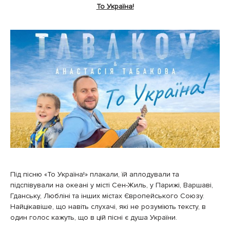
То Україна!
Під пісню «То Україна!» плакали, їй аплодували та
підспівували на океані у місті Сен-Жиль, у Парижі, Варшаві,
Гданську, Любліні та інших містах Європейського Союзу.
Найцікавіше, що навіть слухачі, які не розуміють тексту, в
один голос кажуть, що в цій пісні є душа України.