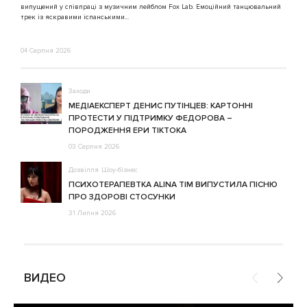
випущений у співпраці з музичним лейблом Fox Lab. Емоційний танцювальний
3
трек із яскравими іспанськими...
04 Серпня 2026
Заходи
МЕДІАЕКСПЕРТ ДЕНИС ПУТІНЦЕВ: КАРТОННІ
ПРОТЕСТИ У ПІДТРИМКУ ФЕДОРОВА –
ПОРОДЖЕННЯ ЕРИ ТІКТОКА
03 Серпня 2026
Дозвілля
Шоу-бізнес
ПСИХОТЕРАПЕВТКА ALINA TIM ВИПУСТИЛА ПІСНЮ
ПРО ЗДОРОВІ СТОСУНКИ
31 Липня 2026
ВИДЕО