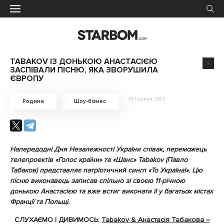
TABAKOV ІЗ ДОНЬКОЮ АНАСТАСІЄЮ
ЗАСПІВАЛИ ПІСНЮ, ЯКА ЗВОРУШИЛА
ЄВРОПУ
18 Серпня 2022
Родина
Шоу-бізнес
Напередодні Дня Незалежності України співак, переможець
телепроектів «Голос країни» та «Шанс» Tabakov (Павло
Табаков) представляє патріотичний сингл «То Україна!». Цю
пісню виконавець записав спільно зі своєю 11-річною
донькою Анастасією та вже встиг виконати її у багатьох містах
Франції та Польщі.
СЛУХАЄМО І ДИВИМОСЬ:
Tabakov & Анастасія Табакова –