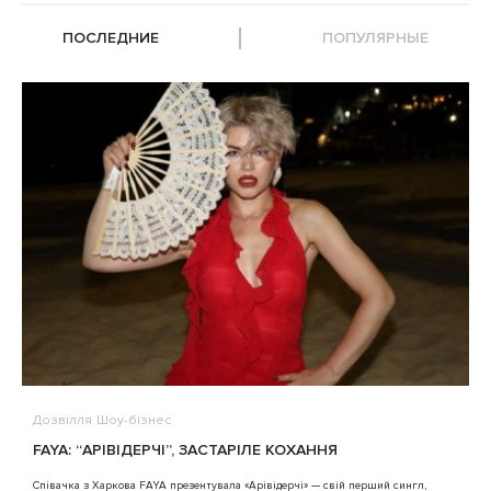
ПОСЛЕДНИЕ
ПОПУЛЯРНЫЕ
Дозвілля
Шоу-бізнес
В
FAYA: “АРІВІДЕРЧІ”, ЗАСТАРІЛЕ КОХАННЯ
A
Співачка з Харкова FAYA презентувала «Арівідерчі» — свій перший сингл,