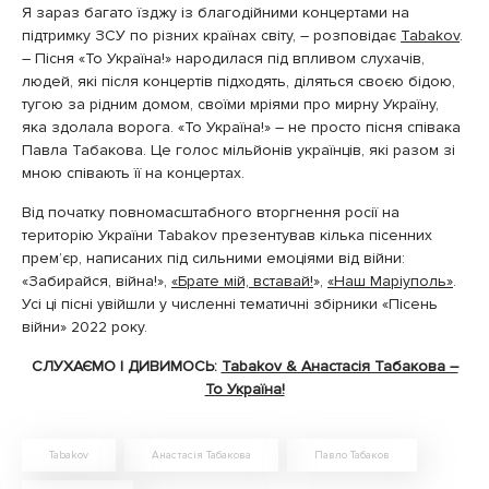
Я зараз багато їзджу із благодійними концертами на
підтримку ЗСУ по різних країнах світу, – розповідає
Tabakov
.
– Пісня «То Україна!» народилася під впливом слухачів,
людей, які після концертів підходять, діляться своєю бідою,
тугою за рідним домом, своїми мріями про мирну Україну,
яка здолала ворога. «То Україна!» – не просто пісня співака
Павла Табакова. Це голос мільйонів українців, які разом зі
мною співають її на концертах.
Від початку повномасштабного вторгнення росії на
територію України Tabakov презентував кілька пісенних
прем’єр, написаних під сильними емоціями від війни:
«Забирайся, війна!»,
«Брате мій, вставай!
»,
«Наш Маріуполь»
.
Усі ці пісні увійшли у численні тематичні збірники «Пісень
війни» 2022 року.
СЛУХАЄМО І ДИВИМОСЬ:
Tabakov & Анастасія Табакова –
То Україна!
Tabakov
Анастасія Табакова
Павло Табаков