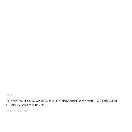
Фото
ТРЕНЕРЫ “ГОЛОСУ КРАЇНИ. ПЕРЕЗАВАНТАЖЕННЯ” ОТОБРАЛИ
ПЕРВЫХ УЧАСТНИКОВ
03 Березня 2014