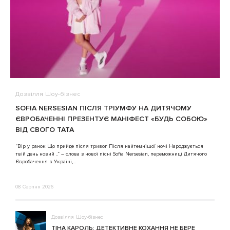
Дозвілля
Шоу-бізнес
В
SOFIA NERSESIAN ПІСЛЯ ТРІУМФУ НА ДИТЯЧОМУ
A
ЄВРОБАЧЕННІ ПРЕЗЕНТУЄ МАНІФЕСТ «БУДЬ СОБОЮ»
ВІД СВОГО ТАТА
3
“Вір у ранок Що прийде після тривог Після найтемнішої ночі Народжується
твій день новий ..” – слова з нової пісні Sofia Nersesian, переможниці Дитячого
Євробачення в Україні,...
08 Серпня 2026
Дозвілля
Шоу-бізнес
ТІНА КАРОЛЬ: ДЕТЕКТИВНЕ КОХАННЯ НЕ БЕРЕ