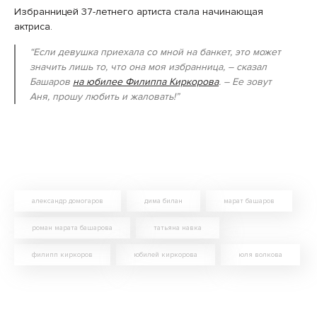
Избранницей 37-летнего артиста стала начинающая
актриса.
“Если девушка приехала со мной на банкет, это может
значить лишь то, что она моя избранница,
– сказал
Башаров
на юбилее Филиппа Киркорова
.
– Ее зовут
Аня, прошу любить и жаловать!”
александр домогаров
дима билан
марат башаров
роман марата башарова
татьяна навка
филипп киркоров
юбилей киркорова
юля волкова