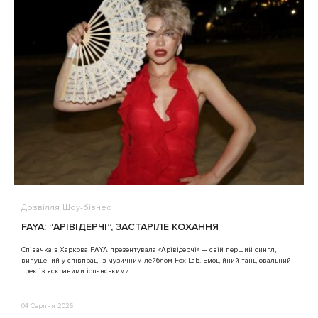
Дозвілля
Шоу-бізнес
В
FAYA: “АРІВІДЕРЧІ”, ЗАСТАРІЛЕ КОХАННЯ
A
Співачка з Харкова FAYA презентувала «Арівідерчі» — свій перший сингл,
випущений у співпраці з музичним лейблом Fox Lab. Емоційний танцювальний
3
трек із яскравими іспанськими...
04 Серпня 2026